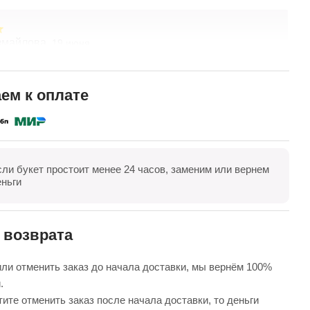
змайлова,
А
19 июня
спасибо за композицию. Неоднократно обращаюсь в
Б
ты. Живу в другом городе, заказываю через
в
ие. Всегда цветы соответсвуют описанию. Быстрая
д
ем к оплате
 Огромное спасибо за настроение
п
полностью
П
сли букет простоит менее 24 часов, заменим или вернем
оказать все
Оставить отзыв
еньги
 возврата
ли отменить заказ до начала доставки, мы вернём 100%
.
ите отменить заказ после начала доставки, то деньги