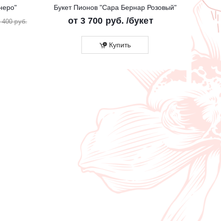
неро"
Букет Пионов "Сара Бернар Розовый"
Бук
от
3 700 руб.
/букет
от
2
 400 руб.
Купить