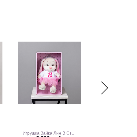
Игрушка Зайка Лин В Свитшоте С Розовой Юбочкой, 20 см, В Коробке