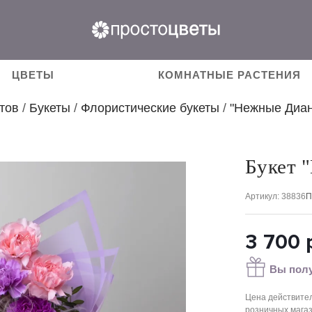
ЦВЕТЫ
КОМНАТНЫЕ РАСТЕНИЯ
тов
/
Букеты
/
Флористические букеты
/
"Нежные Диан
Букет 
Артикул
: 38836
П
3 700
р
Вы полу
Цена действител
розничных мага