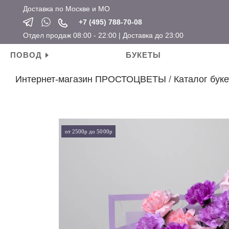
Доставка по Москве и МО
+7 (495) 788-70-08
Отдел продаж 08:00 - 22:00 | Доставка до 23:00
ПОВОД
БУКЕТЫ
Интернет-магазин ПРОСТОЦВЕТЫ
/
Каталог буке
Личные поводы
Ароматические свечи
Новый год
Календарные праздники
День рождения
Мягкие игрушки
Хит продаж
Новый год
Для мамы
Топперы
Новинки
Татьянин день
от 2500р до 5000р
Для девушки
Открытки
Розы по привлекательным ценам
14 февраля
Для ребенка
Вазы
23 февраля
Для подруги
Кашпо
8 марта
Для коллеги
Сувениры
Мужские букеты
На свадьбу