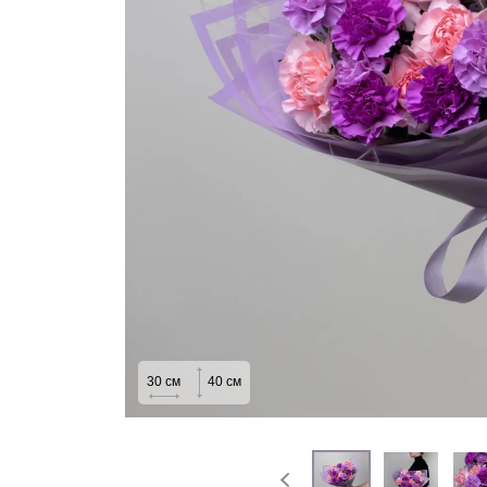
На выписку
Извинение
30
см
40
см