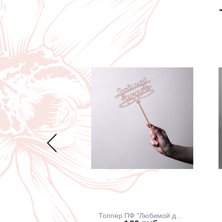
Открытка Арт Дизайн код 240 С Днем Рождения 0167.318
Топпер ПФ "Любимой дочке"