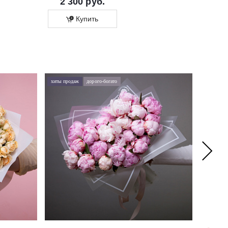
2 300 руб.
1 700 ру
Купить
Купит
хиты продаж
дорого-богато
хиты про