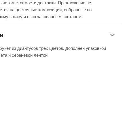
вычетом стоимости доставки. Предложение не
ется на цветочные композиции, собранные по
ому заказу и с согласованным составом.
е
укет из диантусов трех цветов. Дополнен упаковкой
вета и сереневой лентой.
 мы не можем гарантировать точную копию букета. Наши
отличаться от указанных на фотографии, ведь они
нам из разных уголков мира.
дь, мы гарантируем соблюдение стиля и основного состава
ом можете быть уверенными.