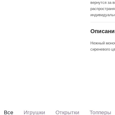
вернутся за 
распространя
индивидуальн
Описани
Нежный моноб
сиреневого ц
К сожалению,
цветы могут 
приезжают к 
В свою очере
букета, в эт
Все
Игрушки
Открытки
Топперы