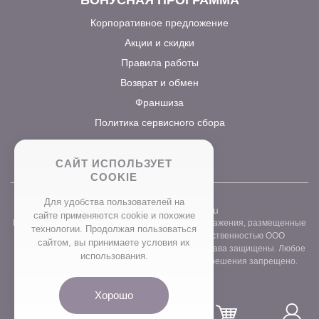
Корпоративное предложение
Акции и скидки
Правила работы
Возврат и обмен
Франшиза
Политика сервисного сбора
САЙТ ИСПОЛЬЗУЕТ
COOKIE
Для удобства пользователей на
2026 ©
www.prostocvet.ru
сайте применяются сookie и похожие
Вся текстовая информация и графические изображения, размещенные
технологии. Продолжая пользоваться
на сайте интернет-магазина, являются собственностью ООО
сайтом, вы принимаете условия их
«ПРОСТОБУКЕТ» ОГРН 1157746211248. Все права защищены. Любое
использования.
использование контента без письменного разрешения запрещено.
Хорошо