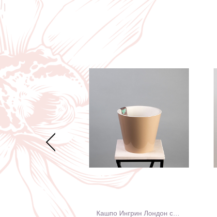
 "Шинуазри Blue"
Кашпо Ингрин Лондон со вставкой пластик