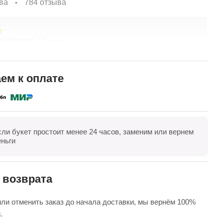
ва
784 отзыва
змайлова,
А
19 июня
спасибо за композицию. Неоднократно обращаюсь в
Б
ты. Живу в другом городе, заказываю через
в
ие. Всегда цветы соответсвуют описанию. Быстрая
д
ем к оплате
 Огромное спасибо за настроение
п
полностью
П
сли букет простоит менее 24 часов, заменим или вернем
оказать все
Оставить отзыв
еньги
 возврата
ли отменить заказ до начала доставки, мы вернём 100%
.