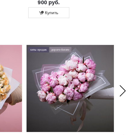
900 руб.
700 руб
Купить
Купит
хиты продаж
дорого-богато
хиты про