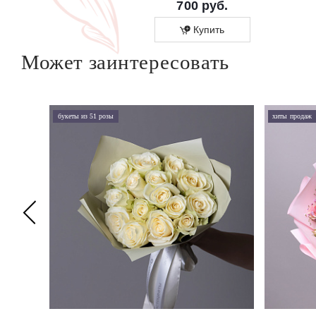
 500 руб.
700 руб.
Купить
Купить
Может заинтересовать
букеты из 51 розы
хиты продаж