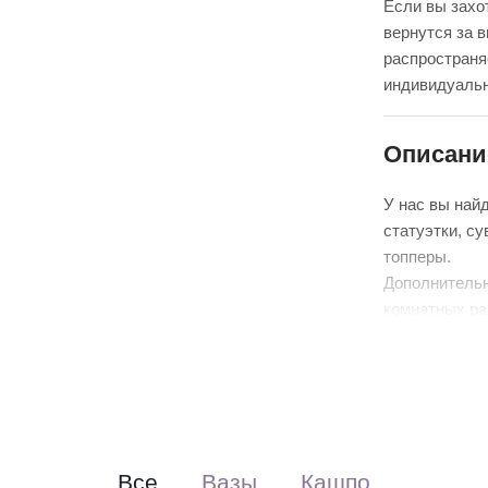
Если вы захот
вернутся за 
распространя
индивидуальн
Описани
У нас вы най
статуэтки, су
топперы.
Дополнительн
комнатных ра
Все
Вазы
Кашпо