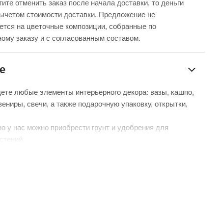
ите отменить заказ после начала доставки, то деньги
вычетом стоимости доставки. Предложение не
ется на цветочные композиции, собранные по
ому заказу и с согласованным составом.
е
дете любые элементы интерьерного декора: вазы, кашпо,
вениры, свечи, а также подарочную упаковку, открытки,
о у нас можно приобрести грунт и удобрения для
стений.