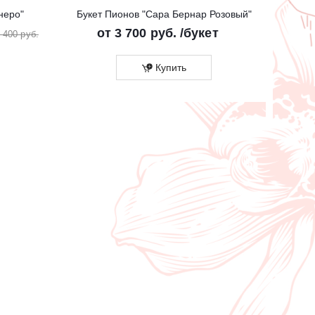
неро"
Букет Пионов "Сара Бернар Розовый"
Бук
от
3 700 руб.
/букет
от
2
 400 руб.
Купить