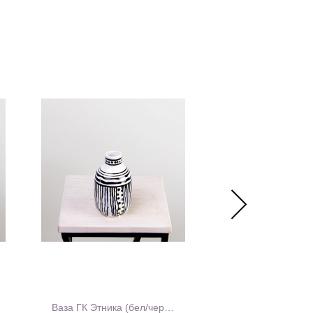
Ваза ГК Этника (бел/черн) 18A15B
Кашпо Orchi