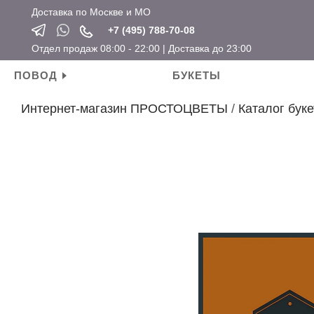
Доставка по Москве и МО
+7 (495) 788-70-08
Отдел продаж 08:00 - 22:00 | Доставка до 23:00
ПОВОД
БУКЕТЫ
Интернет-магазин ПРОСТОЦВЕТЫ
/
Каталог буке
Личные поводы
Ароматические свечи
Новый год
Календарные праздники
День рождения
Мягкие игрушки
Хит продаж
Новый год
Для мамы
Топперы
Новинки
Татьянин день
Для девушки
Открытки
Розы по привлекательным ценам
14 февраля
Для ребенка
Вазы
23 февраля
Для подруги
Кашпо
8 марта
Для коллеги
Сувениры
Мужские букеты
На свадьбу