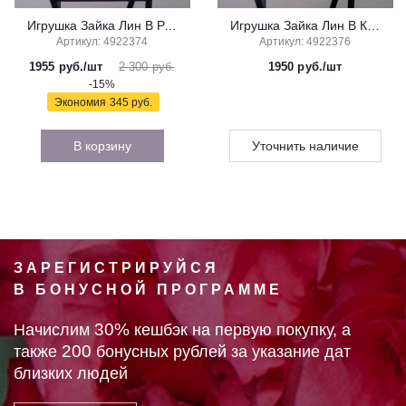
Игрушка Зайка Лин В Розовом Бархатном Платьице С Бантиком, 20 см, В Коробке
Игрушка Зайка Лин В Кружевном Розовом Платье, 20 см, в Коробке
Артикул: 4922374
Артикул: 4922376
1955
руб./шт
2 300 руб.
1950
руб./шт
-15%
Экономия
345 руб.
В корзину
Уточнить наличие
ЗАРЕГИСТРИРУЙСЯ
В БОНУСНОЙ ПРОГРАММЕ
30%
Начислим
кешбэк на первую покупку, а
200
также
бонусных рублей за указание дат
близких людей