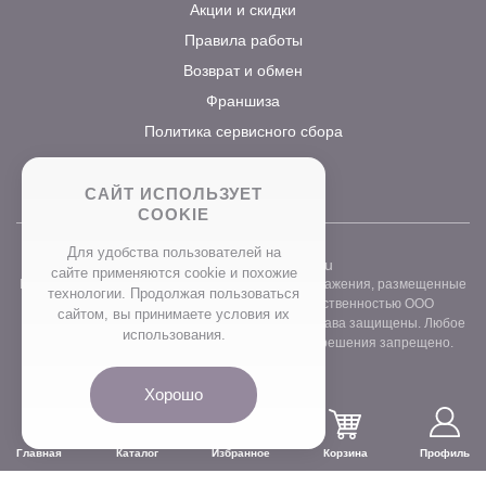
Акции и скидки
Правила работы
Возврат и обмен
Франшиза
Политика сервисного сбора
САЙТ ИСПОЛЬЗУЕТ
COOKIE
Для удобства пользователей на
2026 ©
www.prostocvet.ru
сайте применяются сookie и похожие
Вся текстовая информация и графические изображения, размещенные
технологии. Продолжая пользоваться
на сайте интернет-магазина, являются собственностью ООО
сайтом, вы принимаете условия их
«ПРОСТОБУКЕТ» ОГРН 1157746211248. Все права защищены. Любое
использования.
использование контента без письменного разрешения запрещено.
Хорошо
Главная
Каталог
Избранное
Корзина
Профиль