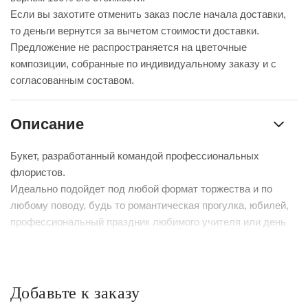
Если вы захотите отменить заказ после начала доставки,
то деньги вернутся за вычетом стоимости доставки.
Предложение не распространяется на цветочные
композиции, собранные по индивидуальному заказу и с
согласованным составом.
Описание
Букет, разработанный командой профессиональных
флористов.
Идеально подойдет под любой формат торжества и по
любому поводу, будь то романтическая прогулка, юбилей,
профессиональный праздник любимого учителя или день
рождения близкого человека.
К сожалению, мы не можем гарантировать точную копию
букета. Наши цветы могут отличаться от указанных на
Добавьте к заказу
фотографии, ведь они приезжают к нам из разных уголков