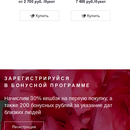
от
2 700 руб.
/букет
7 400
руб.
/букет
от
Эко
Купить
Купить
ЗАРЕГИСТРИРУЙСЯ
В БОНУСНОЙ ПРОГРАММЕ
30%
Начислим
кешбэк на первую покупку, а
200
также
бонусных рублей за указание дат
близких людей