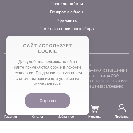
Правила работы
Возврат и обмен
Франшиза
Политика сервисного сбора
САЙТ ИСПОЛЬЗУЕТ
COOKIE
Для удобства пользователей на
2026 ©
www.prostocvet.ru
сайте применяются сookie и похожие
Вся текстовая информация и графические изображения, размещенные
технологии. Продолжая пользоваться
на сайте интернет-магазина, являются собственностью ООО
сайтом, вы принимаете условия их
«ПРОСТОБУКЕТ» ОГРН 1157746211248. Все права защищены. Любое
использования.
использование контента без письменного разрешения запрещено.
Хорошо
Главная
Каталог
Избранное
Корзина
Профиль