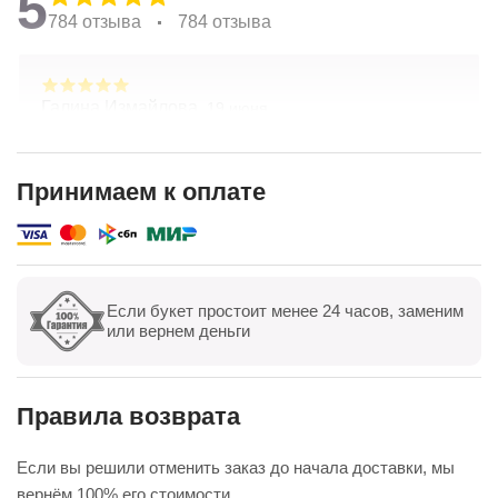
5
784 отзыва
784 отзыва
Галина Измайлова,
19 июня
Большое спасибо за композицию. Неоднократно
обращаюсь в Простоцветы. Живу в другом
городе, заказываю через приложение. Всегда
Принимаем к оплате
цветы соответсвуют описанию. Быстрая
Показать полностью
доставка. Огромное спасибо за настроение
Если букет простоит менее 24 часов, заменим
Показать все
Оставить отзыв
или вернем деньги
Правила возврата
Если вы решили отменить заказ до начала доставки, мы
вернём 100% его стоимости.