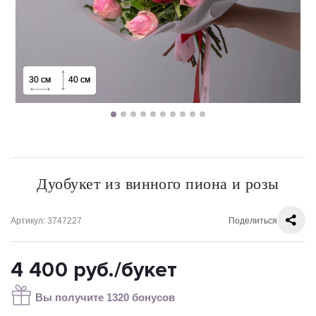
30 см
30 см
30 см
30 см
30 см
30 см
30 см
30 см
30 см
40 см
40 см
40 см
40 см
40 см
40 см
40 см
40 см
40 см
Дуобукет из винного пиона и розы
Артикул
: 3747227
Поделиться
4 400
руб.
/букет
Вы получите 1320 бонусов