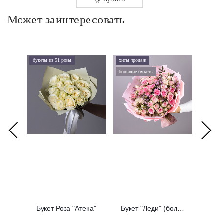
Может заинтересовать
букеты из 51 розы
хиты продаж
хиты 
большие букеты
букеты
Букет Роза "Атена"
Букет "Леди" (большой)