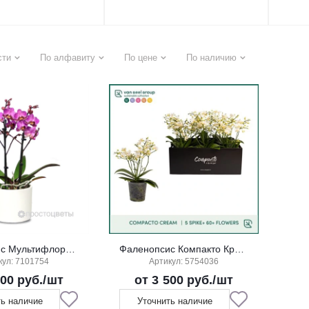
сти
По алфавиту
По цене
По наличию
Фаленопсис Мультифлора Микс 2 ст К
Фаленопсис Компакто Крем 5 ст
кул: 7101754
Артикул: 5754036
600 руб.
/шт
от 3 500 руб.
/шт
ть наличие
Уточнить наличие