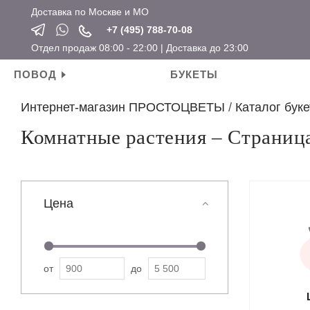
Доставка по Москве и МО
+7 (495) 788-70-08
Отдел продаж 08:00 - 22:00 | Доставка до 23:00
ПОВОД
БУКЕТЫ
Интернет-магазин ПРОСТОЦВЕТЫ
/
Каталог буке
Личные поводы
Ароматические свечи
Новый год
Календарные праздники
Комнатные растения – Страниц
День рождения
Мягкие игрушки
Хит продаж
Новый год
Для мамы
Топперы
Новинки
Татьянин день
Для девушки
Открытки
Розы по привлекательным ценам
14 февраля
Цена
Для ребенка
Вазы
23 февраля
Для подруги
Кашпо
8 марта
Для коллеги
Сувениры
от
до
Мужские букеты
На свадьбу