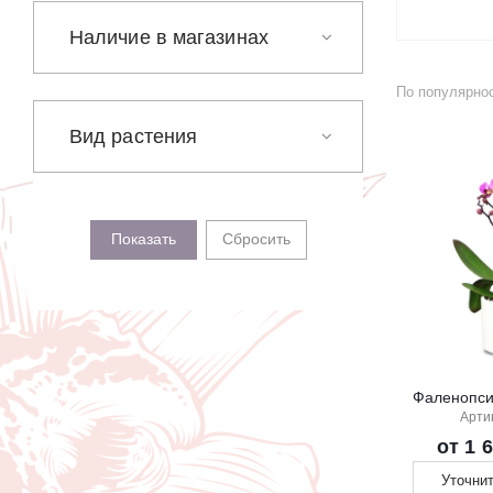
На выписку
Наличие в магазинах
Извинение
По популярно
Вид растения
Сбросить
Арти
от 1 
Уточни