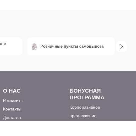
апе
Розничные пункты самовывоза
Б
О НАС
БОНУСНАЯ
ПРОГРАММА
Реквизиты
Корпоративное
Контакты
предложение
Доставка
Акции и скидки
Оплата
Правила работы
Вакансии