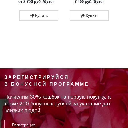
от
2 700 руб.
/букет
7 400
руб.
/букет
от
Эко
Купить
Купить
ЗАРЕГИСТРИРУЙСЯ
В БОНУСНОЙ ПРОГРАММЕ
30%
Начислим
кешбэк на первую покупку, а
200
также
бонусных рублей за указание дат
близких людей