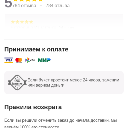
5
784 отзыва
784 отзыва
Екатерина Игнатенко,
24 июля
Очень красивые цветы! Удивительный подход к
составлению букетов по желанию клиента.
Хорошая ценовая политика. Отличная доставка!
Принимаем к оплате
Спасибо коллективу компании!
Показать полностью
Если букет простоит менее 24 часов, заменим
Показать все
Оставить отзыв
или вернем деньги
Правила возврата
Если вы решили отменить заказ до начала доставки, мы
вернём 100% его стоимости.