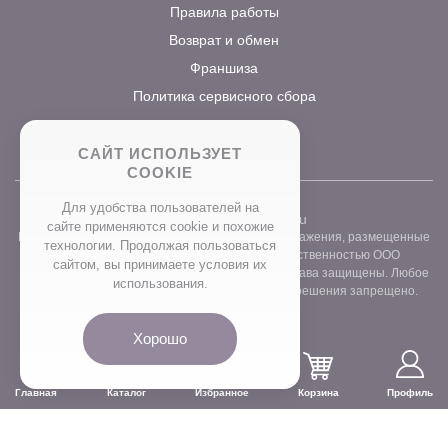
Правила работы
Возврат и обмен
Франшиза
Политика сервисного сбора
САЙТ ИСПОЛЬЗУЕТ
COOKIE
Для удобства пользователей на
2026 ©
www.prostocvet.ru
сайте применяются сookie и похожие
Вся текстовая информация и графические изображения, размещенные
технологии. Продолжая пользоваться
на сайте интернет-магазина, являются собственностью ООО
сайтом, вы принимаете условия их
«ПРОСТОБУКЕТ» ОГРН 1157746211248. Все права защищены. Любое
использования.
использование контента без письменного разрешения запрещено.
Хорошо
Главная
Каталог
Избранное
Корзина
Профиль