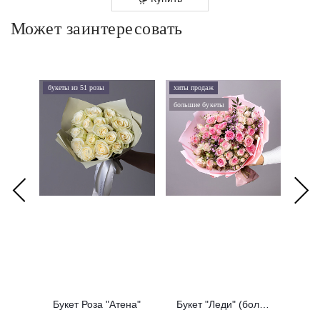
Может заинтересовать
букеты из 51 розы
хиты продаж
хиты 
большие букеты
букеты
Букет Роза "Атена"
Букет "Леди" (большой)