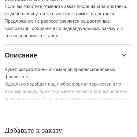
Если вы захотите отменить заказ после начала доставки,
то деньги вернутся за вычетом стоимости доставки.
Предложение не распространяется на цветочные
композиции, собранные по индивидуальному заказу и с
согласованным составом.
Описание
Букет, разработанный командой профессиональных
флористов.
Идеально подойдет под любой формат торжества и по
любому поводу, будь то романтическая прогулка, юбилей,
профессиональный праздник любимого учителя или день
рождения близкого человека.
К сожалению, мы не можем гарантировать точную копию
букета. Наши цветы могут отличаться от указанных на
Добавьте к заказу
фотографии, ведь они приезжают к нам из разных уголков