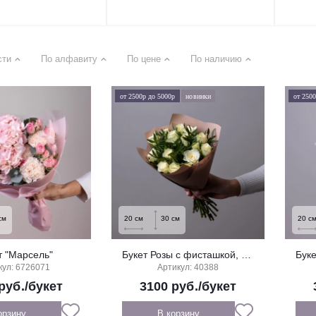
сти
По алфавиту
По цене
По наличию
от 2500р до 5000р
новинки
от 250
см
20
см
30
см
20
с
т "Марсель"
Букет Розы с фисташкой, белые, 15 стеблей
кул: 6726071
Артикул: 40388
руб./букет
3100
руб./букет
орзину
В корзину