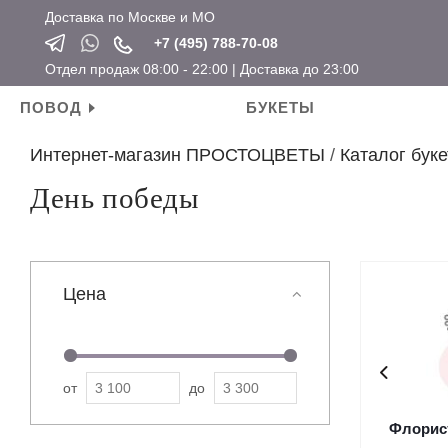
Доставка по Москве и МО
+7 (495) 788-70-08
Отдел продаж 08:00 - 22:00 | Доставка до 23:00
ПОВОД
БУКЕТЫ
Интернет-магазин ПРОСТОЦВЕТЫ
/
Каталог буке
Личные поводы
Ароматические свечи
Новый год
Календарные праздники
День победы
День рождения
Мягкие игрушки
Хит продаж
Новый год
Для мамы
Топперы
Новинки
Татьянин день
Для девушки
Открытки
Розы по привлекательным ценам
14 февраля
Цена
Для ребенка
Вазы
23 февраля
Для подруги
Кашпо
8 марта
Для коллеги
Сувениры
от
до
Мужские букеты
Флорис
На свадьбу