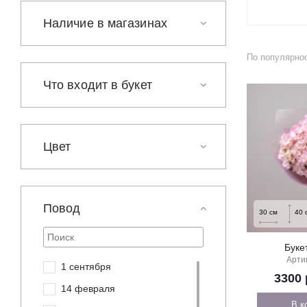
На выписку
Наличие в магазинах
Извинение
По популярно
Что входит в букет
Цвет
Повод
30
см
40
Буке
Арти
1 сентября
3300
14 февраля
В к