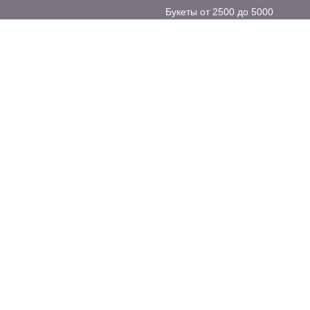
Букеты от 2500 до 5000
Букеты из 51 розы
оставка до 23:00
Дорого-богато
Хиты продаж
Комнатные растения
 на сайте интернет-магазина, являются собственностью ООО «ПРОСТОБУКЕ