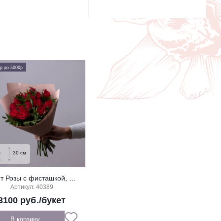
0р до 5000р
м
30
см
Букет Розы с фисташкой, красные, 15 стеблей
Артикул: 40389
3100
руб./букет
В корзину