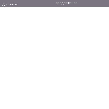
предложение
Доставка
Акции и скидки
Оплата
Правила работы
Вакансии
Возврат и обмен
Новости
Франшиза
Отзывы
Политика сервисного сбора
Т» ОГРН 1157746211248. Все права защищены. Любое использование