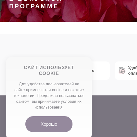
ПРОГРАММЕ
САЙТ ИСПОЛЬЗУЕТ
Удо
Экспресс доставка по Москве
COOKIE
опл
Для удобства пользователей на
сайте применяются сookie и похожие
технологии. Продолжая пользоваться
сайтом, вы принимаете условия их
использования.
НАВЕРХ
Хорошо