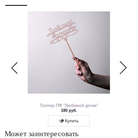
ем Рождения 0167.318
Топпер ПФ "Любимой дочке"
180 руб.
Купить
Может заинтересовать