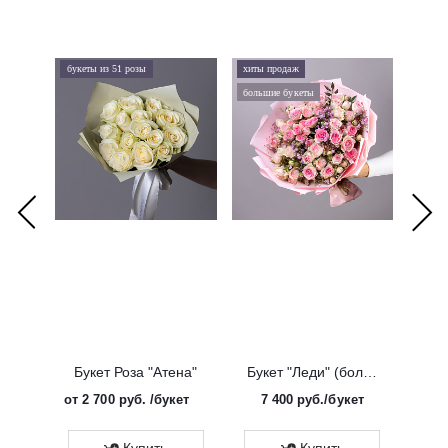
букеты из 51 розы
хиты продаж
хиты 
большие букеты
букеты
Букет Роза "Атена"
Букет "Леди" (большой)
от
2 700 руб.
/букет
7 400
руб.
/букет
от
Эко
Купить
Купить