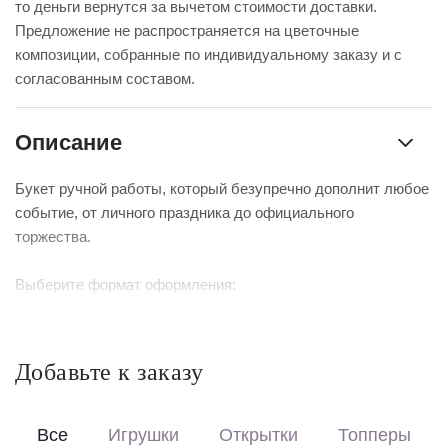
то деньги вернутся за вычетом стоимости доставки.
Предложение не распространяется на цветочные
композиции, собранные по индивидуальному заказу и с
согласованным составом.
Описание
Букет ручной работы, который безупречно дополнит любое
событие, от личного праздника до официального
торжества.
Выберите формат оформления:
Красиво упакуем – бережно доставим букет в фирменной
коробке с аквабоксом, чтобы цветы сохраняли свежесть в
пути.
Добавьте к заказу
Перевяжем лентой – идеальный минималистичный вариант
для вазы (поставляется без коробки и аквабокса).
Все
Игрушки
Открытки
Топперы