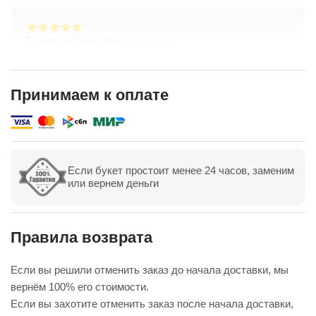
Галина Измайлова,
19 июня
Большое спасибо за композицию. Неоднократно
обращаюсь в Простоцветы. Живу в другом
городе, заказываю через приложение. Всегда
Принимаем к оплате
цветы соответсвуют описанию. Быстрая
Показать полностью
доставка. Огромное спасибо за настроение
Если букет простоит менее 24 часов, заменим
Показать все
Оставить отзыв
или вернем деньги
Правила возврата
Если вы решили отменить заказ до начала доставки, мы
вернём 100% его стоимости.
Если вы захотите отменить заказ после начала доставки,