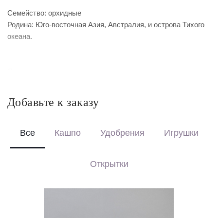
Семейство: орхидные
Родина: Юго-восточная Азия, Австралия, и острова Тихого
океана.
Освещение
Светлое место с притенением от прямых солнечных лучей.
Температура
Добавьте к заказу
От 18°С до 25°С, растение любит свежий воздух и
предпочитает помещения без сквозняков.
Полив
Все
Кашпо
Удобрения
Игрушки
Полив проводится только после полного просыхания
почвы, методом погружения горшка с растением на полчаса
Открытки
в теплую воду. Полив и опрыскивание только мягкой или
отстоянной водой комнатной температуры.
Влажность воздуха:
Повышенная, опрыскивание 1-2 раза в день, еженедельная
протирка листьев.