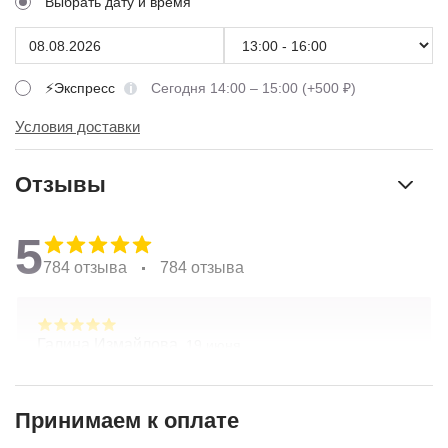
Выбрать дату и время
⚡Экспресс
Сегодня 14:00 – 15:00 (+500 ₽)
Условия доставки
Отзывы
5
784 отзыва
784 отзыва
Галина Измайлова,
19 июня
Большое спасибо за композицию. Неоднократно
обращаюсь в Простоцветы. Живу в другом
городе, заказываю через приложение. Всегда
Принимаем к оплате
цветы соответсвуют описанию. Быстрая
Показать полностью