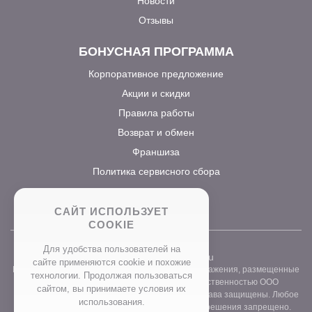
Новости
Отзывы
БОНУСНАЯ ПРОГРАММА
Корпоративное предложение
Акции и скидки
Правила работы
Возврат и обмен
Франшиза
Политика сервисного сбора
САЙТ ИСПОЛЬЗУЕТ
COOKIE
Для удобства пользователей на
2026 ©
www.prostocvet.ru
сайте применяются сookie и похожие
Вся текстовая информация и графические изображения, размещенные
технологии. Продолжая пользоваться
на сайте интернет-магазина, являются собственностью ООО
сайтом, вы принимаете условия их
«ПРОСТОБУКЕТ» ОГРН 1157746211248. Все права защищены. Любое
использования.
использование контента без письменного разрешения запрещено.