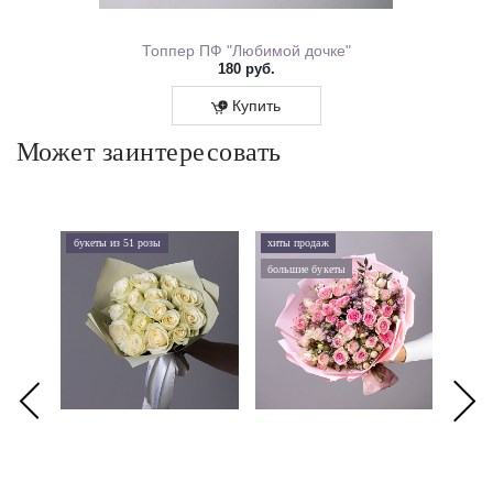
ем Рождения 0167.318
Топпер ПФ "Любимой дочке"
180 руб.
Купить
Может заинтересовать
букеты из 51 розы
хиты продаж
хиты 
большие букеты
букеты