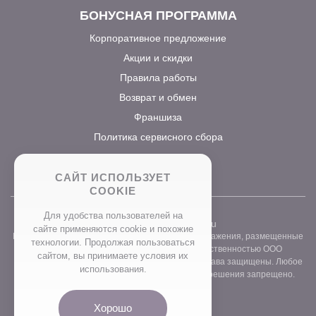
БОНУСНАЯ ПРОГРАММА
Корпоративное предложение
Акции и скидки
Правила работы
Возврат и обмен
Франшиза
Политика сервисного сбора
САЙТ ИСПОЛЬЗУЕТ
COOKIE
Для удобства пользователей на
2026 ©
www.prostocvet.ru
сайте применяются сookie и похожие
Вся текстовая информация и графические изображения, размещенные
технологии. Продолжая пользоваться
на сайте интернет-магазина, являются собственностью ООО
сайтом, вы принимаете условия их
«ПРОСТОБУКЕТ» ОГРН 1157746211248. Все права защищены. Любое
использования.
использование контента без письменного разрешения запрещено.
Хорошо