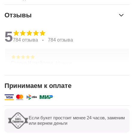
Отзывы
5
784 отзыва
784 отзыва
Галина Измайлова,
19 июня
Большое спасибо за композицию. Неоднократно
обращаюсь в Простоцветы. Живу в другом
городе, заказываю через приложение. Всегда
Принимаем к оплате
цветы соответсвуют описанию. Быстрая
Показать полностью
доставка. Огромное спасибо за настроение
Если букет простоит менее 24 часов, заменим
Показать все
Оставить отзыв
или вернем деньги