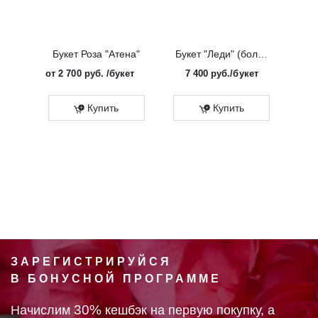
Букет Роза "Атена"
Букет "Леди" (большой)
от
2 700 руб.
/букет
7 400
руб.
/букет
от
Эко
Купить
Купить
ЗАРЕГИСТРИРУЙСЯ
В БОНУСНОЙ ПРОГРАММЕ
30%
Начислим
кешбэк на первую покупку, а