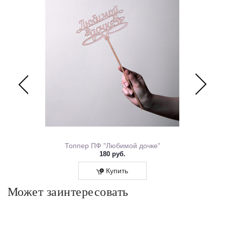
ем Рождения 0167.318
Топпер ПФ "Любимой дочке"
180 руб.
Купить
Может заинтересовать