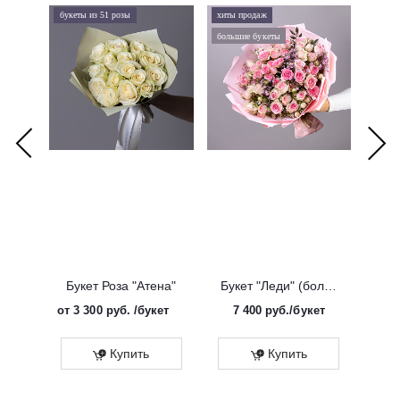
букеты из 51 розы
хиты продаж
хиты 
большие букеты
букеты
Букет Роза "Атена"
Букет "Леди" (большой)
от
3 300 руб.
/букет
7 400
руб.
/букет
от
Эко
Купить
Купить