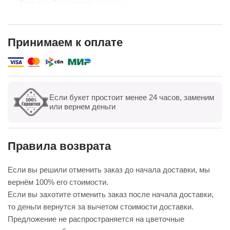
Татьяна Татьянина,
17 июля
Заказывала букет с доставкой — всё на высшем
уровне! Цветы свежие, композиция собрана
очень аккуратно, выглядит даже лучше, чем на
Принимаем к оплате
фото. Доставили точно в срок, курьер был
Показать полностью
вежлив. Отдельно спасибо менеджеру — помог с
выбором и учёл все пожелания. Обязательно
буду заказывать ещё
Если букет простоит менее 24 часов, заменим
Показать все
Оставить отзыв
или вернем деньги
Правила возврата
Если вы решили отменить заказ до начала доставки, мы
вернём 100% его стоимости.
Если вы захотите отменить заказ после начала доставки,
то деньги вернутся за вычетом стоимости доставки.
Предложение не распространяется на цветочные