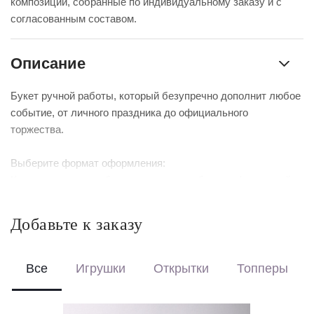
композиции, собранные по индивидуальному заказу и с
согласованным составом.
Описание
Букет ручной работы, который безупречно дополнит любое
событие, от личного праздника до официального
торжества.
Выберите формат оформления:
Красиво упакуем – бережно доставим букет в фирменной
коробке с аквабоксом, чтобы цветы сохраняли свежесть в
пути.
Добавьте к заказу
Перевяжем лентой – идеальный минималистичный вариант
для вазы (поставляется без коробки и аквабокса).
Все
Игрушки
Открытки
Топперы