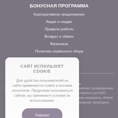
БОНУСНАЯ ПРОГРАММА
Корпоративное предложение
Акции и скидки
Правила работы
Возврат и обмен
Франшиза
Политика сервисного сбора
САЙТ ИСПОЛЬЗУЕТ
COOKIE
Для удобства пользователей на
2026 ©
www.prostocvet.ru
сайте применяются сookie и похожие
Вся текстовая информация и графические изображения, размещенные
технологии. Продолжая пользоваться
на сайте интернет-магазина, являются собственностью ООО
сайтом, вы принимаете условия их
«ПРОСТОБУКЕТ» ОГРН 1157746211248. Все права защищены. Любое
использования.
использование контента без письменного разрешения запрещено.
Хорошо