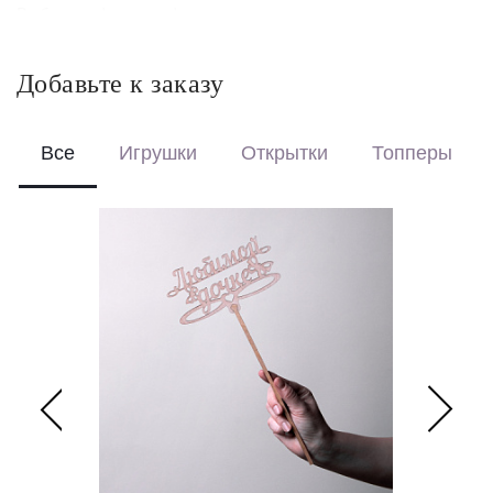
Выберите формат оформления:
Красиво упакуем – бережно доставим букет в фирменной
коробке с аквабоксом, чтобы цветы сохраняли свежесть в
Добавьте к заказу
пути.
Перевяжем лентой – идеальный минималистичный вариант
для вазы (поставляется без коробки и аквабокса).
Все
Игрушки
Открытки
Топперы