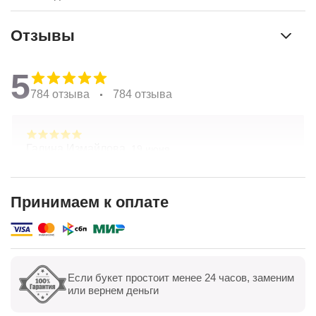
Отзывы
5
784 отзыва
784 отзыва
Галина Измайлова,
19 июня
Большое спасибо за композицию. Неоднократно
обращаюсь в Простоцветы. Живу в другом
городе, заказываю через приложение. Всегда
Принимаем к оплате
цветы соответсвуют описанию. Быстрая
Показать полностью
доставка. Огромное спасибо за настроение
Если букет простоит менее 24 часов, заменим
Показать все
Оставить отзыв
или вернем деньги