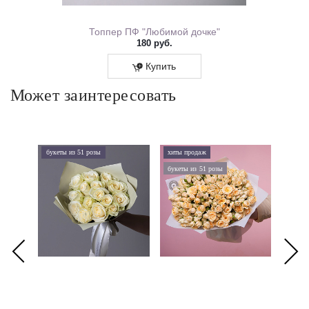
ем Рождения 0167.318
Топпер ПФ "Любимой дочке"
180 руб.
Купить
Может заинтересовать
букеты из 51 розы
хиты продаж
хиты 
букеты из 51 розы
букеты