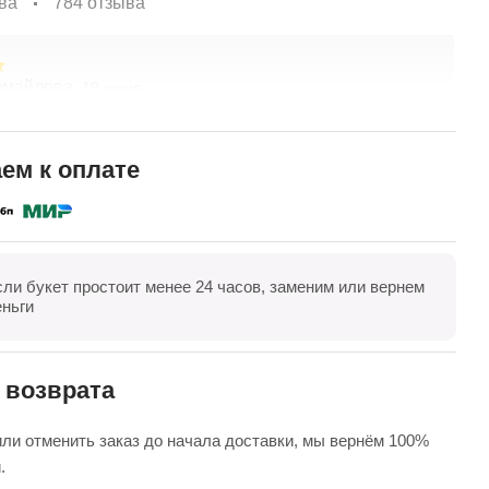
ва
784 отзыва
змайлова,
А
19 июня
спасибо за композицию. Неоднократно обращаюсь в
Б
ты. Живу в другом городе, заказываю через
в
ие. Всегда цветы соответсвуют описанию. Быстрая
д
ем к оплате
 Огромное спасибо за настроение
п
полностью
П
сли букет простоит менее 24 часов, заменим или вернем
оказать все
Оставить отзыв
еньги
 возврата
ли отменить заказ до начала доставки, мы вернём 100%
.