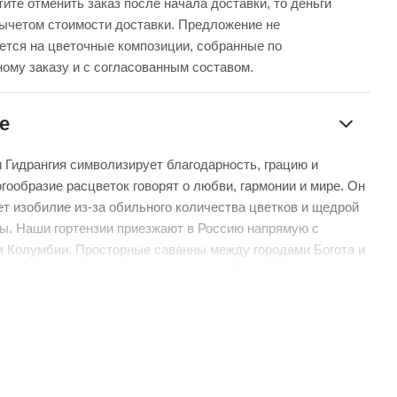
ите отменить заказ после начала доставки, то деньги
вычетом стоимости доставки. Предложение не
ется на цветочные композиции, собранные по
ому заказу и с согласованным составом.
е
и Гидрангия символизирует благодарность, грацию и
огообразие расцветок говорят о любви, гармонии и мире. Он
ет изобилие из-за обильного количества цветков и щедрой
ы. Наши гортензии приезжают в Россию напрямую с
 Колумбии. Просторные саванны между городами Богота и
годаря высокой влажности, солнцу и близости к экватору
альным местом для выращивания цветов.
спят при температуре + 4 градуса. Те же условия мы
 в производственных цехах, где начинается вторая жизнь
рвым делом флористы очищают стебли от лишних листьев,
вратить возможное гниение. Затем, используя различные