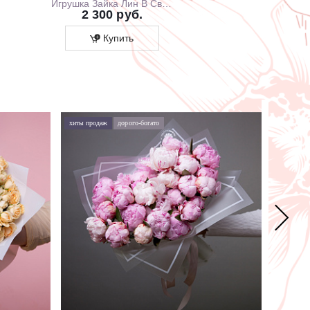
Игрушка Зайка Лин В Свитшоте С Розовой Юбочкой, 20 см, В Коробке
2 300 руб.
1 700 ру
Купить
Купит
хиты продаж
дорого-богато
хиты про