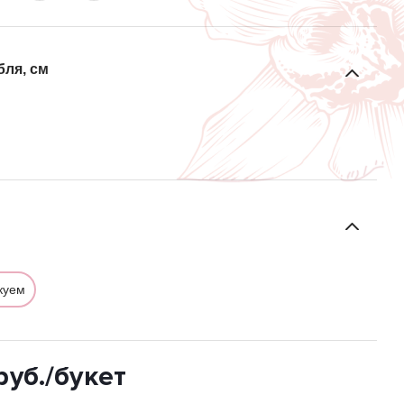
бля, см
куем
руб.
/букет