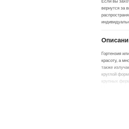
Если вы захот
вернутся за 
распространя
индивидуальн
Описани
Гортензия ил
красоту, а мн
также излуча
круглой форм
крупных ферм
Медельин бла
являются иде
В пути цветы 
поддерживаем
растений. Пе
чтобы предот