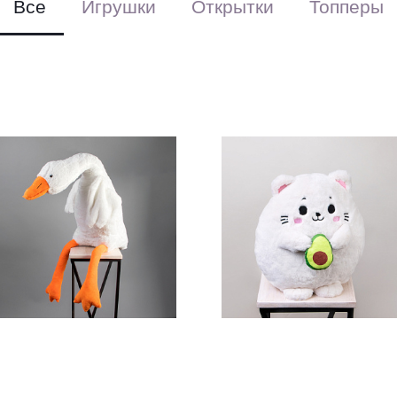
техники, соб
Все
Игрушки
Открытки
Топперы
подрезают ст
флористическ
стресса посл
к покупателя
Мы рады пред
Вам празднич
Выберите фо
Красиво упак
аквабоксом, 
Перевяжем ле
(поставляется