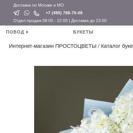
Доставка по Москве и МО
+7 (495) 788-70-08
Отдел продаж 08:00 - 22:00 | Доставка до 23:00
ПОВОД
БУКЕТЫ
Интернет-магазин ПРОСТОЦВЕТЫ
/
Каталог буке
Личные поводы
Ароматические свечи
Новый год
Календарные праздники
День рождения
Мягкие игрушки
Хит продаж
Новый год
Для мамы
Топперы
Новинки
Татьянин день
Для девушки
Открытки
Розы по привлекательным ценам
14 февраля
Для ребенка
Вазы
23 февраля
Для подруги
Кашпо
8 марта
Для коллеги
Сувениры
Мужские букеты
На свадьбу