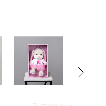
ирают букеты, оборачивают их в бумагу, фоамиран и фетр,
ебли. В сосуды с водой обязательно добавляют
ую подкормку кризал, которая смягчает последствия
е срезки и обеспечивает цветам питание. Перед отправкой
м букеты хранятся при температуре +6 градусов.
ложить удобную недорогую доставку по Москве и создать
ное настроение в любой момент.
рмат оформления:
уем – бережно доставим букет в фирменной коробке с
чтобы цветы сохраняли свежесть в пути.
нтой – идеальный минималистичный вариант для вазы
 без коробки и аквабокса).