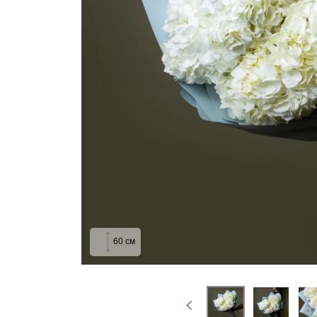
На выписку
Извинение
60
см