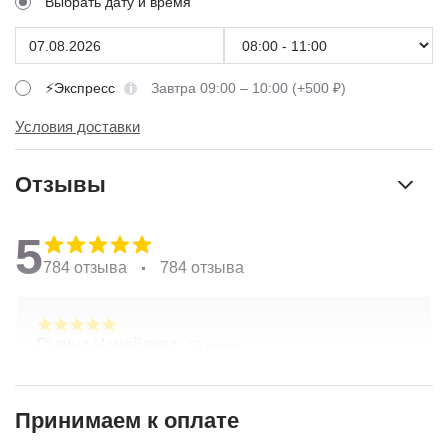
Выбрать дату и время
⚡Экспресс
Завтра 09:00 – 10:00 (+500 ₽)
Условия доставки
Отзывы
5
784 отзыва
784 отзыва
Галина Измайлова,
19 июня
Большое спасибо за композицию. Неоднократно
обращаюсь в Простоцветы. Живу в другом
городе, заказываю через приложение. Всегда
Принимаем к оплате
цветы соответсвуют описанию. Быстрая
Показать полностью