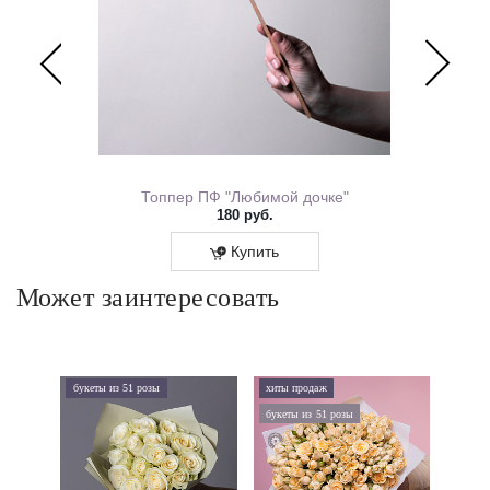
ем Рождения 0167.318
Топпер ПФ "Любимой дочке"
180 руб.
Купить
Может заинтересовать
букеты из 51 розы
хиты продаж
хиты 
букеты из 51 розы
дорого