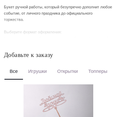
Букет ручной работы, который безупречно дополнит любое
событие, от личного праздника до официального
торжества.
Выберите формат оформления:
Красиво упакуем – бережно доставим букет в фирменной
коробке с аквабоксом, чтобы цветы сохраняли свежесть в
пути.
Добавьте к заказу
Перевяжем лентой – идеальный минималистичный вариант
для вазы (поставляется без коробки и аквабокса).
Все
Игрушки
Открытки
Топперы