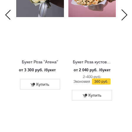
Букет Роза "Атена"
Букет Роза кустовая "Солинеро"
от
3 300 руб.
/букет
от
2 040 руб.
/букет
от
3 
2 400 руб.
Экономия
360 руб.
Купить
Купить