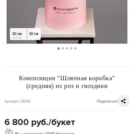
30 см
30 см
30 см
30 см
30 см
30 см
30 см
30 см
Композиция "Шляпная коробка"
(средняя) из роз и гвоздики
Артикул
: 18046
Поделиться
6 800
руб.
/букет
Вы получите 2040 бонусов