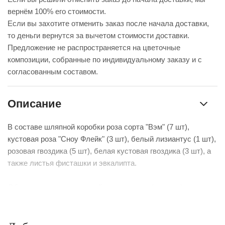
вернём 100% его стоимости.
Если вы захотите отменить заказ после начала доставки,
то деньги вернутся за вычетом стоимости доставки.
Предложение не распространяется на цветочные
композиции, собранные по индивидуальному заказу и с
согласованным составом.
Описание
В составе шляпной коробки роза сорта "Вэм" (7 шт),
кустовая роза "Сноу Флейк" (3 шт), белый лизиантус (1 шт),
розовая гвоздика (5 шт), белая кустовая гвоздика (3 шт), а
также листья фисташки и эвкалипта.
Обратите внимание: на сайте вы видите фотографии
примерного состава и цветовой гаммы композиций. Они
собираются в ассортименте, всегда имеют уникальный
состав.