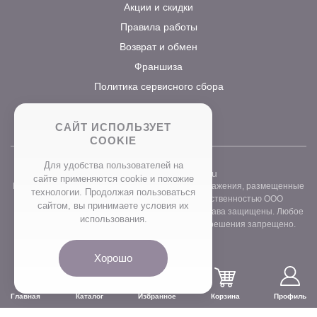
Акции и скидки
Правила работы
Возврат и обмен
Франшиза
Политика сервисного сбора
САЙТ ИСПОЛЬЗУЕТ
COOKIE
Для удобства пользователей на
2026 ©
www.prostocvet.ru
сайте применяются сookie и похожие
Вся текстовая информация и графические изображения, размещенные
технологии. Продолжая пользоваться
на сайте интернет-магазина, являются собственностью ООО
сайтом, вы принимаете условия их
«ПРОСТОБУКЕТ» ОГРН 1157746211248. Все права защищены. Любое
использования.
использование контента без письменного разрешения запрещено.
Хорошо
Главная
Каталог
Избранное
Корзина
Профиль