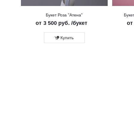
Букет Роза "Атена"
Буке
от
3 500 руб.
/букет
о
Купить