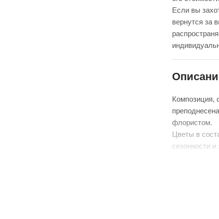
Если вы захот
вернутся за 
распространя
индивидуальн
Описани
Композиция, 
преподнесена
флористом.
Цветы в сост
сезонности и
Внутри компо
которую вста
Ее достаточн
радовать вас
Обратите вни