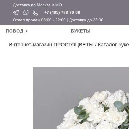
Доставка по Москве и МО
+7 (495) 788-70-08
Отдел продаж 08:00 - 22:00 | Доставка до 23:00
ПОВОД
БУКЕТЫ
Интернет-магазин ПРОСТОЦВЕТЫ
/
Каталог буке
Личные поводы
Ароматические свечи
Новый год
Календарные праздники
День рождения
Мягкие игрушки
Хит продаж
Новый год
Для мамы
Топперы
Новинки
Татьянин день
Для девушки
Открытки
Розы по привлекательным ценам
14 февраля
Для ребенка
Вазы
23 февраля
Для подруги
Кашпо
8 марта
Для коллеги
Сувениры
Мужские букеты
На свадьбу