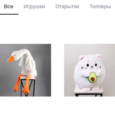
и цветовой г
Все
Игрушки
Открытки
Топперы
имеют уникал