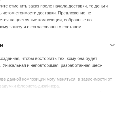
ите отменить заказ после начала доставки, то деньги
вычетом стоимости доставки. Предложение не
ется на цветочные композиции, собранные по
ому заказу и с согласованным составом.
е
созданная, чтобы восторгать тех, кому она будет
. Уникальная и неповторимая, разработанная шеф-
аве данной композиции могу меняться, в зависимости от
 задумки флориста-дизайнера.
зиции находится специальная флористическая губка, в
влены цветы.
о увлажнять один раз в день, чтобы цветы продолжали
 как можно дольше.
мание: на сайте вы видите фотографии примерного состава