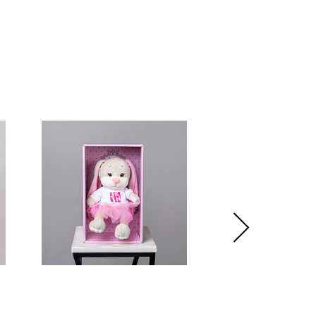
аммы композиций. Они собираются в ассортименте, всегда
ьный состав.