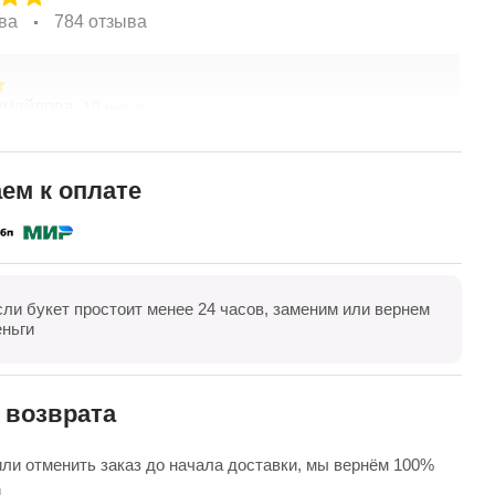
ва
784 отзыва
змайлова,
О
19 июня
спасибо за композицию. Неоднократно обращаюсь в
З
ты. Живу в другом городе, заказываю через
В
ие. Всегда цветы соответсвуют описанию. Быстрая
ем к оплате
 Огромное спасибо за настроение
полностью
сли букет простоит менее 24 часов, заменим или вернем
оказать все
Оставить отзыв
еньги
 возврата
ли отменить заказ до начала доставки, мы вернём 100%
.