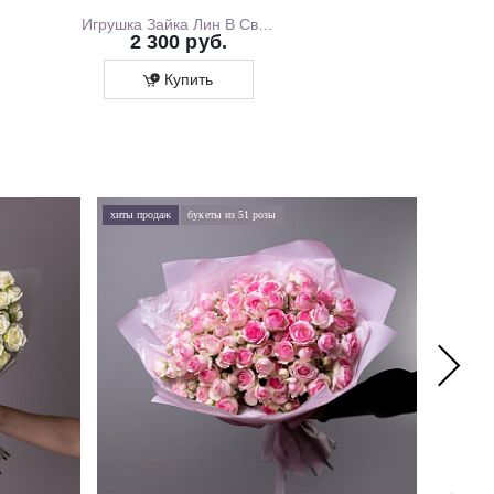
Игрушка Зайка Лин В Свитшоте С Розовой Юбочкой, 20 см, В Коробке
2 300 руб.
1 700 ру
Купить
Купит
хиты продаж
букеты из 51 розы
хиты про