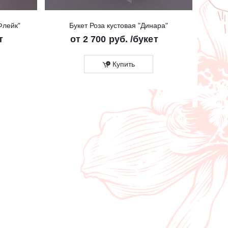
Флейк"
Букет Роза кустовая "Динара"
т
от
2 700 руб.
/букет
Купить