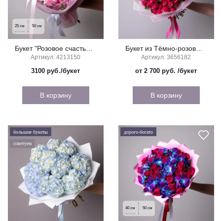
25
см
50
см
Букет "Розовое счастье" (мини)
Букет из Тёмно-розовых Роз
Артикул: 4213150
Артикул: 3656182
3100
руб./букет
от 2 700 руб.
/букет
В корзину
В корзину
большие букеты
дорого-богато
советуем
40
см
50
см