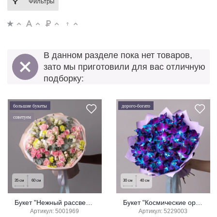
Фильтры
В данном разделе пока нет товаров,
зато мы приготовили для вас отличную
подборку:
большие букеты
дорого-богато
советуем
35
см
60
см
30
см
40
см
Букет "Нежный рассвет" (большой)
Букет "Космические орхидеи" (средний)
Артикул: 5001969
Артикул: 5229003