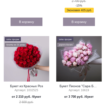
2 700 руб.
-15%
Экономия
405 руб.
В корзину
В корзину
хиты продаж
хиты продаж
букеты из 51 розы
дорого-богато
Букет из Красных Роз
Букет Пионов "Сара Бернар Розовый"
Артикул: 1032525
Артикул: 16619
от 2 210 руб.
/букет
от 3 700 руб.
/букет
2 600 руб.