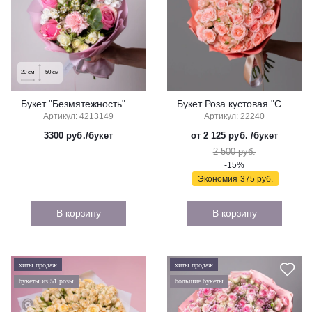
20
см
50
см
Букет "Безмятежность" (мини)
Букет Роза кустовая "Свит Сара"
Артикул: 4213149
Артикул: 22240
3300
руб./букет
от 2 125 руб.
/букет
2 500 руб.
-15%
Экономия
375 руб.
В корзину
В корзину
хиты продаж
хиты продаж
букеты из 51 розы
большие букеты