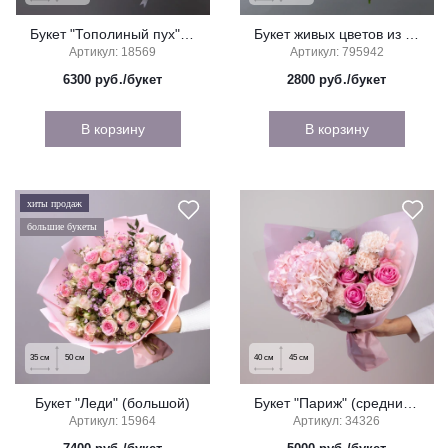
Букет "Тополиный пух" (большой)
Букет живых цветов из орхидей с красными розами "Вечное сияние" (мини)
Артикул: 18569
Артикул: 795942
6300
руб./букет
2800
руб./букет
В корзину
В корзину
хиты продаж
большие букеты
35
см
50
см
40
см
45
см
Букет "Леди" (большой)
Букет "Париж" (средний) из воздушной гортензии
Артикул: 15964
Артикул: 34326