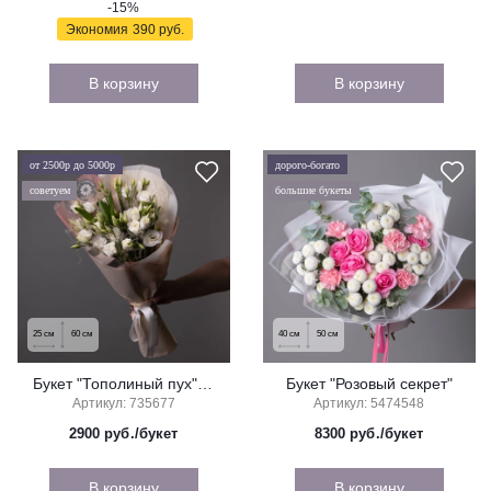
-15%
Экономия
390 руб.
В корзину
В корзину
от 2500р до 5000р
дорого-богато
советуем
большие букеты
25
см
60
см
40
см
50
см
Букет "Тополиный пух" (малый)
Букет "Розовый секрет"
Артикул: 735677
Артикул: 5474548
2900
руб./букет
8300
руб./букет
В корзину
В корзину