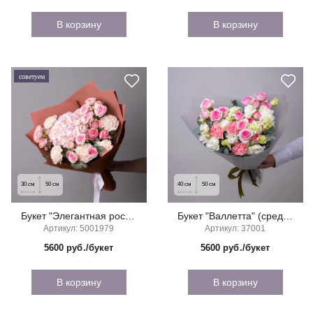
В корзину
В корзину
советуем
30
см
50
см
40
см
50
см
Букет "Элегантная роскошь" (средний)
Букет "Валлетта" (средний) из гвоздики и розы
Артикул: 5001979
Артикул: 37001
5600
руб./букет
5600
руб./букет
В корзину
В корзину