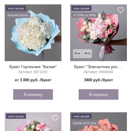
хиты продаж
хиты продаж
большие букеты
от 2500р до 5000р
25
см
45
см
Букет Гортензия "Белая"
Букет "Элегантная роскошь" (малый)
Артикул: 6971192
Артикул: 4904668
от 3 000 руб.
/букет
3400
руб./букет
В корзину
В корзину
хиты продаж
хиты продаж
букеты из 51 розы