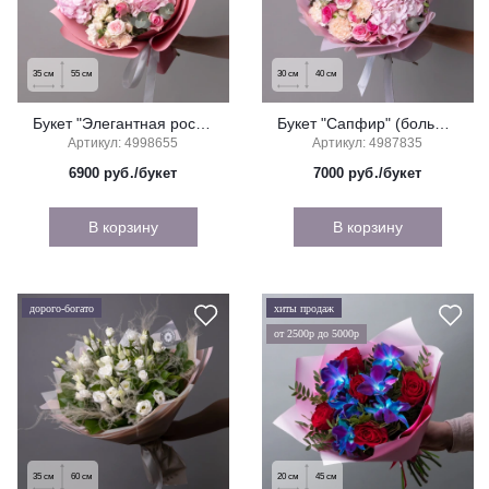
35
см
55
см
30
см
40
см
Букет "Элегантная роскошь" (большой)
Букет "Сапфир" (большой)
Артикул: 4998655
Артикул: 4987835
6900
руб./букет
7000
руб./букет
В корзину
В корзину
дорого-богато
хиты продаж
от 2500р до 5000р
35
см
60
см
20
см
45
см