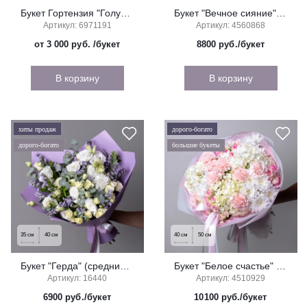
Букет Гортензия "Голубая"
Букет "Вечное сияние" (гранд)
Артикул: 6971191
Артикул: 4560868
от 3 000 руб.
/букет
8800
руб./букет
В корзину
В корзину
хиты продаж
дорого-богато
дорого-богато
большие букеты
35
см
40
см
40
см
50
см
Букет "Герда" (средний) из кустовых роз и эустомы
Букет "Белое счастье" (гранд)
Артикул: 16440
Артикул: 4510929
6900
руб./букет
10100
руб./букет