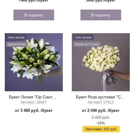
7400
руб./букет
5000
руб./букет
В корзину
В корзину
хиты продаж
хиты продаж
дорого-богато
букеты из 51 розы
Букет Лилия "Ор Сантандер"
Букет Роза кустовая "Сноу Флейк"
Артикул: 18047
Артикул: 17412
от 3 400 руб.
/букет
от 2 040 руб.
/букет
2 400 руб.
-15%
Экономия
360 руб.