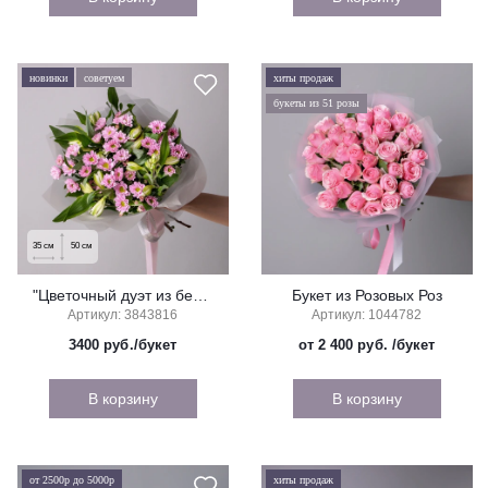
новинки
советуем
хиты продаж
букеты из 51 розы
35
см
50
см
"Цветочный дуэт из белой перуанской лилии и розовой хризантемы"
Букет из Розовых Роз
Артикул: 3843816
Артикул: 1044782
3400
руб./букет
от 2 400 руб.
/букет
В корзину
В корзину
от 2500р до 5000р
хиты продаж