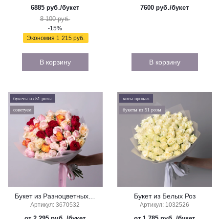
6885
руб./букет
7600
руб./букет
8 100 руб.
-15%
Экономия
1 215 руб.
В корзину
В корзину
букеты из 51 розы
хиты продаж
советуем
букеты из 51 розы
Букет из Разноцветных Роз
Букет из Белых Роз
Артикул: 3670532
Артикул: 1032526
от 2 295 руб.
/букет
от 1 785 руб.
/букет