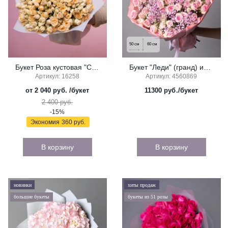
50
см
60
см
Букет Роза кустовая "Солинеро"
Букет "Леди" (гранд) из роз и гипсофилы
Артикул: 16258
Артикул: 4560869
от 2 040 руб.
/букет
11300
руб./букет
2 400 руб.
-15%
Экономия
360 руб.
В корзину
В корзину
новинки
хиты продаж
большие букеты
букеты из 51 розы