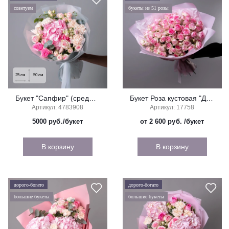
советуем
букеты из 51 розы
25
см
50
см
Букет "Сапфир" (средний)
Букет Роза кустовая "Динара"
Артикул: 4783908
Артикул: 17758
5000
руб./букет
от 2 600 руб.
/букет
В корзину
В корзину
дорого-богато
дорого-богато
большие букеты
большие букеты