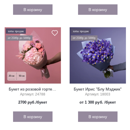
В корзину
В корзину
хиты продаж
хиты продаж
от 2500р до 5000р
от 2500р до 5000р
20
см
50
см
Букет из розовой гортензии и гвоздик "Нежность"
Букет Ирис "Блу Мэджик"
Артикул: 24788
Артикул: 18003
2700
руб./букет
от 1 300 руб.
/букет
В корзину
В корзину