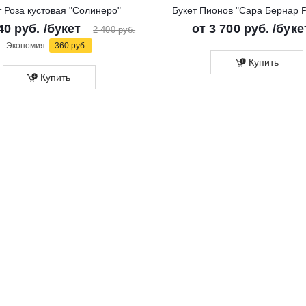
т Роза кустовая "Солинеро"
Букет Пионов "Сара Бернар 
40 руб.
/букет
от
3 700 руб.
/буке
2 400 руб.
Экономия
360 руб.
Купить
Купить