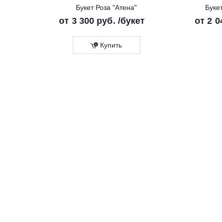
Букет Роза "Атена"
Буке
от
3 300 руб.
/букет
от
2 0
Купить