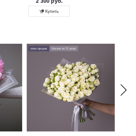
2 300 руб.
1 700 ру
Купить
Купит
хиты продаж
букеты из 51 розы
хиты про