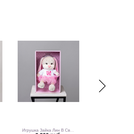
Игрушка Зайка Лин В Свитшоте С Розовой Юбочкой, 20 см, В Коробке