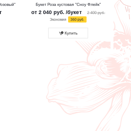
Розовый"
Букет Роза кустовая "Сноу Флейк"
Б
т
от
2 040 руб.
/букет
2 400 руб.
Экономия
360 руб.
Купить