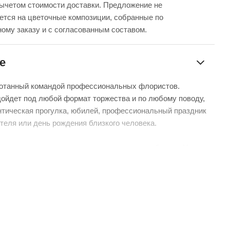
вычетом стоимости доставки. Предложение не
ется на цветочные композиции, собранные по
ому заказу и с согласованным составом.
е
ботанный командой профессиональных флористов.
ойдет под любой формат торжества и по любому поводу,
нтическая прогулка, юбилей, профессиональный праздник
теля или день рождения близкого человека.
 мы не можем гарантировать точную копию букета. Наши
отличаться от указанных на фотографии, ведь они
нам из разных уголков мира.
дь, мы гарантируем соблюдение стиля и основного состава
ом можете быть уверенными.