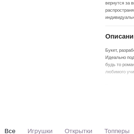
вернутся за 
распространя
индивидуальн
Описани
Букет, разра
Идеально под
будь то рома
любимого учи
К сожалению,
цветы могут 
приезжают к 
В свою очере
букета, в эт
Все
Игрушки
Открытки
Топперы