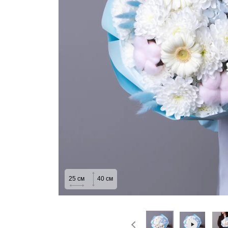
На выписку
Извинение
25
см
40
см