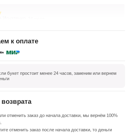
а Игнатенко,
Т
24 июля
асивые цветы! Удивительный подход к составлению
З
о желанию клиента. Хорошая ценовая политика.
Ц
доставка! Спасибо коллективу компании!
в
ем к оплате
к
П
в
е
сли букет простоит менее 24 часов, заменим или вернем
оказать все
Оставить отзыв
еньги
 возврата
ли отменить заказ до начала доставки, мы вернём 100%
.
ите отменить заказ после начала доставки, то деньги