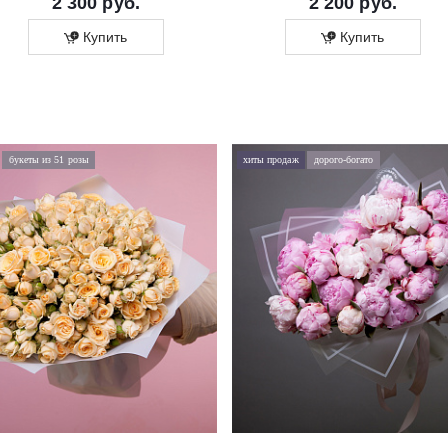
2 300 руб.
2 200 руб.
Купить
Купить
букеты из 51 розы
хиты продаж
дорого-богато