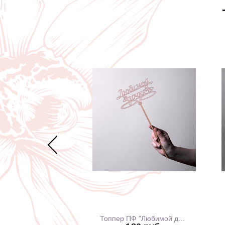
Открытка Арт Дизайн код 240 С Днем Рождения 0167.318
Топпер ПФ "Любимой дочке"