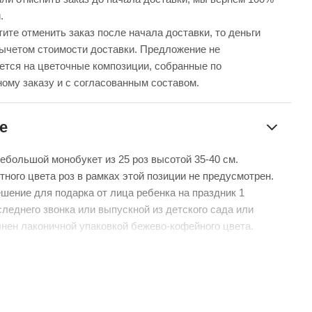
.
ите отменить заказ после начала доставки, то деньги
вычетом стоимости доставки. Предложение не
ется на цветочные композиции, собранные по
ому заказу и с согласованным составом.
е
ебольшой монобукет из 25 роз высотой 35-40 см.
тного цвета роз в рамках этой позиции не предусмотрен.
шение для подарка от лица ребенка на праздник 1
следнего звонка или выпускной из детского сада или
нен лаконичной упаковкой бежево-кофейного цвета.
 мы не можем гарантировать точную копию букета. Наши