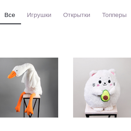
цветы могут 
приезжают к 
Все
Игрушки
Открытки
Топперы
В свою очере
букета, в эт