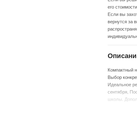
его стоимости
Если вы захот
вернутся за 
распространя
индивидуальн
Описани
Компактный н
Выбор конкре
Идеальное ре
сентября, По
школы. Допол
К сожалению,