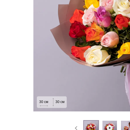
На выписку
Извинение
30
см
30
см