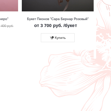
неро"
Букет Пионов "Сара Бернар Розовый"
Бук
от
3 700 руб.
/букет
от
2
 400 руб.
Купить