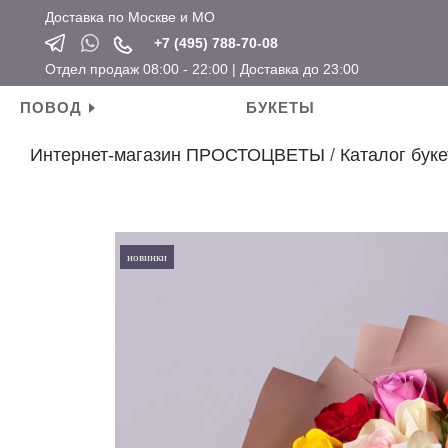
Доставка по Москве и МО
+7 (495) 788-70-08
Отдел продаж 08:00 - 22:00 | Доставка до 23:00
ПОВОД
БУКЕТЫ
Интернет-магазин ПРОСТОЦВЕТЫ
/
Каталог буке
Личные поводы
Ароматические свечи
Новый год
Календарные праздники
День рождения
Мягкие игрушки
Хит продаж
Новый год
Для мамы
Топперы
Новинки
Татьянин день
новинки
Для девушки
Открытки
Розы по привлекательным ценам
14 февраля
Для ребенка
Вазы
23 февраля
Для подруги
Кашпо
8 марта
Для коллеги
Сувениры
Мужские букеты
На свадьбу