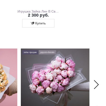
Игрушка Зайка Лин В Свитшоте С Розовой Юбочкой, 20 см, В Коробке
2 300 руб.
1 700 ру
Купить
Купит
хиты продаж
дорого-богато
хиты про