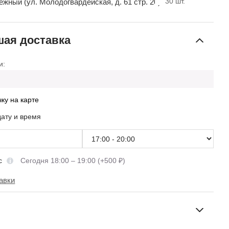
30
шт.
ный (ул. Молодогвардейская, д. 61 стр. 20)
ая доставка
и:
чку на карте
дату и время
сс
Сегодня 18:00 – 19:00 (+500 ₽)
авки