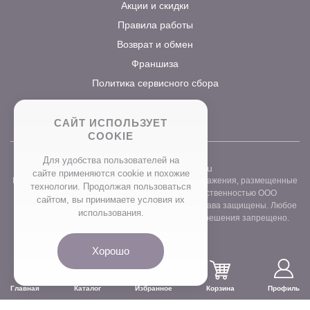
Акции и скидки
Правила работы
Возврат и обмен
Франшиза
Политика сервисного сбора
САЙТ ИСПОЛЬЗУЕТ
COOKIE
Для удобства пользователей на
2026 ©
www.prostocvet.ru
сайте применяются сookie и похожие
Вся текстовая информация и графические изображения, размещенные
технологии. Продолжая пользоваться
на сайте интернет-магазина, являются собственностью ООО
сайтом, вы принимаете условия их
«ПРОСТОБУКЕТ» ОГРН 1157746211248. Все права защищены. Любое
использования.
использование контента без письменного разрешения запрещено.
Хорошо
Главная
Каталог
Избранное
Корзина
Профиль