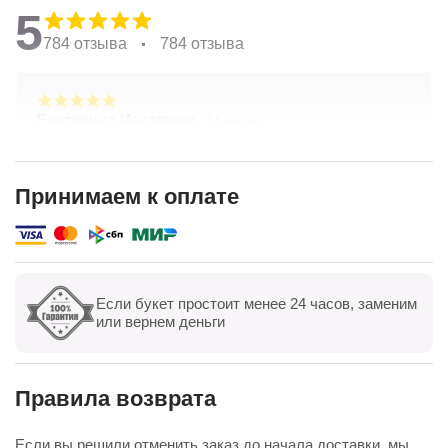
5
784 отзыва
784 отзыва
Екатерина Игнатенко,
24 июля
Очень красивые цветы! Удивительный подход к
составлению букетов по желанию клиента.
Хорошая ценовая политика. Отличная доставка!
Принимаем к оплате
Спасибо коллективу компании!
Показать полностью
Если букет простоит менее 24 часов, заменим
Показать все
Оставить отзыв
или вернем деньги
Правила возврата
Если вы решили отменить заказ до начала доставки, мы