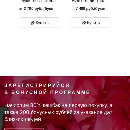
Букет Роза "Атена"
Букет "Леди" (большой)
от
2 700 руб.
/букет
7 400
руб.
/букет
от
Эко
Купить
Купить
ЗАРЕГИСТРИРУЙСЯ
В БОНУСНОЙ ПРОГРАММЕ
30%
Начислим
кешбэк на первую покупку, а
200
также
бонусных рублей за указание дат
близких людей