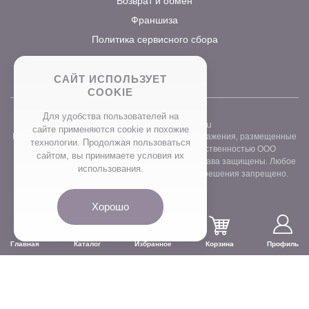
Возврат и обмен
Франшиза
Политика сервисного сбора
САЙТ ИСПОЛЬЗУЕТ
COOKIE
Для удобства пользователей на
2026 ©
www.prostocvet.ru
сайте применяются сookie и похожие
Вся текстовая информация и графические изображения, размещенные
технологии. Продолжая пользоваться
на сайте интернет-магазина, являются собственностью ООО
сайтом, вы принимаете условия их
«ПРОСТОБУКЕТ» ОГРН 1157746211248. Все права защищены. Любое
использования.
использование контента без письменного разрешения запрещено.
Хорошо
Главная
Каталог
Избранное
Корзина
Профиль