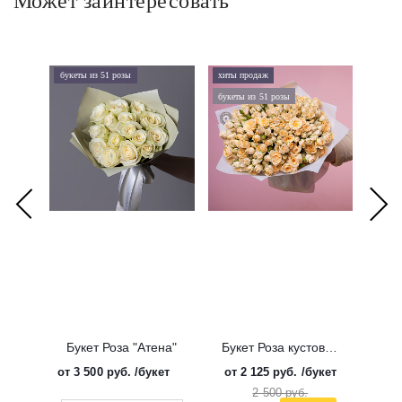
Может заинтересовать
букеты из 51 розы
хиты продаж
хиты 
букеты из 51 розы
дорого
Букет Роза "Атена"
Букет Роза кустовая "Солинеро"
от
3 500 руб.
/букет
от
2 125 руб.
/букет
от
3 
2 500 руб.