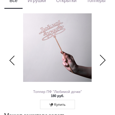
Все
Игрушки
Открытки
Топперы
ем Рождения 0167.318
Топпер ПФ "Любимой дочке"
180 руб.
Купить