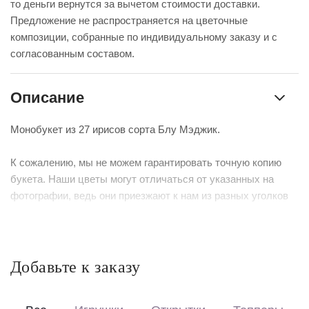
то деньги вернутся за вычетом стоимости доставки.
Предложение не распространяется на цветочные
композиции, собранные по индивидуальному заказу и с
согласованным составом.
Описание
Монобукет из 27 ирисов сорта Блу Мэджик.
К сожалению, мы не можем гарантировать точную копию
букета. Наши цветы могут отличаться от указанных на
фотографии, ведь они приезжают к нам из разных уголков
мира.
В свою очередь, мы гарантируем соблюдение стиля и
основного состава букета, в этом можете быть
уверенными.
Добавьте к заказу