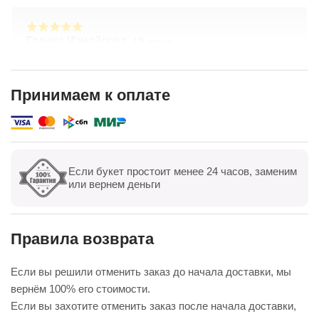
Галина Измайлова,
19 июня
Большое спасибо за композицию. Неоднократно
обращаюсь в Простоцветы. Живу в другом
городе, заказываю через приложение. Всегда
Принимаем к оплате
цветы соответсвуют описанию. Быстрая
Показать полностью
доставка. Огромное спасибо за настроение
Если букет простоит менее 24 часов, заменим
Показать все
Оставить отзыв
или вернем деньги
Правила возврата
Если вы решили отменить заказ до начала доставки, мы
вернём 100% его стоимости.
Если вы захотите отменить заказ после начала доставки,