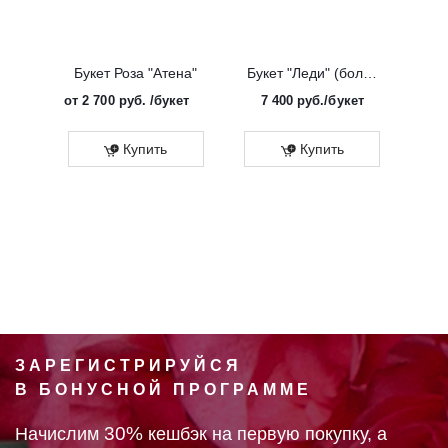
Букет Роза "Атена"
Букет "Леди" (большой)
от
2 700 руб.
/букет
7 400
руб.
/букет
от
Эко
Купить
Купить
ЗАРЕГИСТРИРУЙСЯ
В БОНУСНОЙ ПРОГРАММЕ
30%
Начислим
кешбэк на первую покупку, а