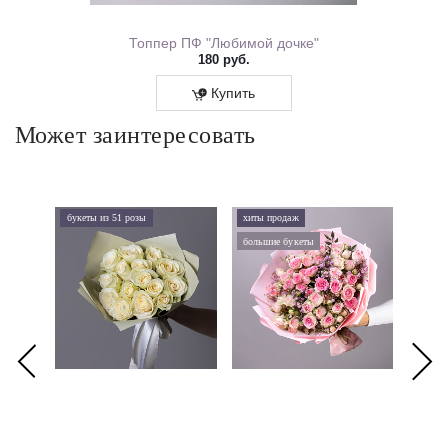
уверенными.
ем Рождения 0167.318
Топпер ПФ "Любимой дочке"
180 руб.
Купить
Может заинтересовать
букеты из 51 розы
хиты продаж
хиты 
большие букеты
букеты