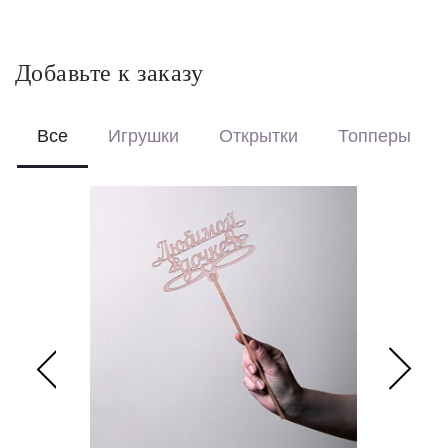
кустовые розы и гидрангия создадут роскошный акцент, а
бежевые гвоздики добавят нежности и элегантности, что
идеально подойдет для оформления свадьбы или в
Добавьте к заказу
качестве подарка молодоженам. *Выражение
благодарности или признательности - изысканный букет
Все
Игрушки
Открытки
Топперы
станет прекрасным способом выразить глубокую
признательность или уважение, сочетание благородных
цветов и утонченной композиции подчеркнет серьезность
ваших намерений и искренность чувств, что особенно
важно при выражении благодарности важным людям в
вашей жизни. И помните, что цветы - это просто.
К сожалению, мы не можем гарантировать точную копию
букета. Наши цветы могут отличаться от указанных на
фотографии, ведь они приезжают к нам из разных уголков
мира.
В свою очередь, мы гарантируем соблюдение стиля и
основного состава букета, в этом можете быть