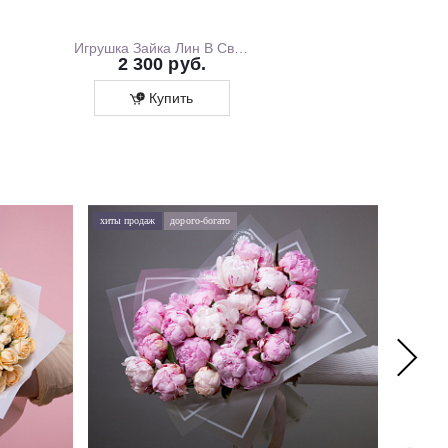
Игрушка Зайка Лин В Свитшоте С Розовой Юбочкой, 20 см, В Коробке
2 300 руб.
1 700 ру
Купить
Купит
хиты продаж
дорого-богато
хиты про