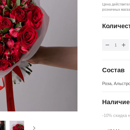
Цена действител
розничных мага
Количес
Состав
Роза, Альстр
Наличие
-10% скидка 