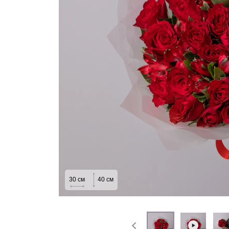
На выписку
Извинение
30
см
40
см