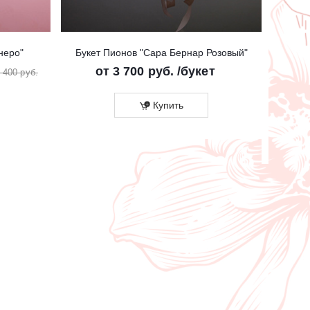
неро"
Букет Пионов "Сара Бернар Розовый"
Бук
от
3 700 руб.
/букет
от
2
 400 руб.
Купить