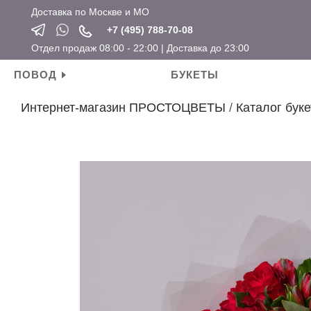
Доставка по Москве и МО
+7 (495) 788-70-08
Отдел продаж 08:00 - 22:00 | Доставка до 23:00
ПОВОД
БУКЕТЫ
Интернет-магазин ПРОСТОЦВЕТЫ
/
Каталог буке
Личные поводы
Ароматические свечи
Новый год
Календарные праздники
День рождения
Мягкие игрушки
Хит продаж
Новый год
Для мамы
Топперы
Новинки
Татьянин день
Для девушки
Открытки
Розы по привлекательным ценам
14 февраля
Для ребенка
Вазы
23 февраля
Для подруги
Кашпо
8 марта
Для коллеги
Сувениры
Мужские букеты
На свадьбу