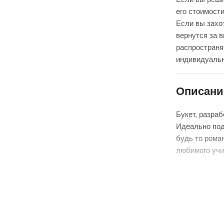
его стоимости
Если вы захот
вернутся за 
распространя
индивидуальн
Описани
Букет, разра
Идеально под
будь то рома
любимого учи
К сожалению,
цветы могут 
приезжают к 
В свою очере
букета, в эт