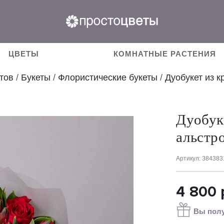
ЦВЕТЫ
КОМНАТНЫЕ РАСТЕНИЯ
тов
/
Букеты
/
Флористические букеты
/
Дуобукет из 
Дуобук
альстр
Артикул
: 384383
4 800
Вы полу