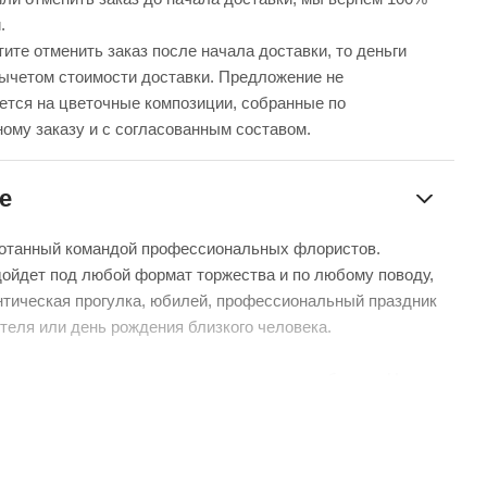
.
ите отменить заказ после начала доставки, то деньги
вычетом стоимости доставки. Предложение не
ется на цветочные композиции, собранные по
ому заказу и с согласованным составом.
е
ботанный командой профессиональных флористов.
ойдет под любой формат торжества и по любому поводу,
нтическая прогулка, юбилей, профессиональный праздник
теля или день рождения близкого человека.
 мы не можем гарантировать точную копию букета. Наши
отличаться от указанных на фотографии, ведь они
нам из разных уголков мира.
дь, мы гарантируем соблюдение стиля и основного состава
ом можете быть уверенными.