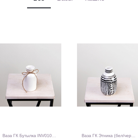
Ваза ГК Бутылка INV0104S
Ваза ГК Этника (бел/черн) 18A15B