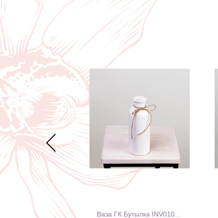
Кашпо Ингрин London CUBE c дренаж. вставкой
Ваза ГК Бутылка INV0104M