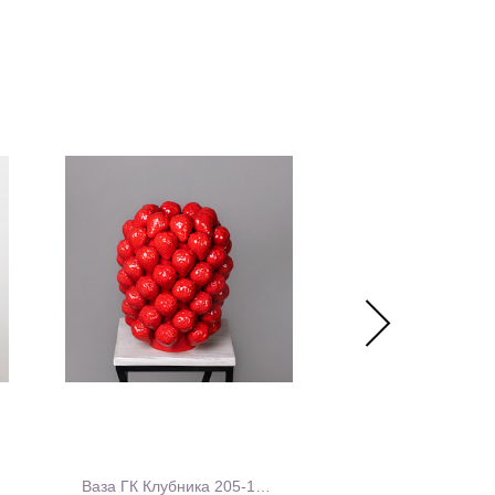
Ваза ГК Клубника 205-135 Красный 25*25*30 см
Ваза ДК "Шинуаз