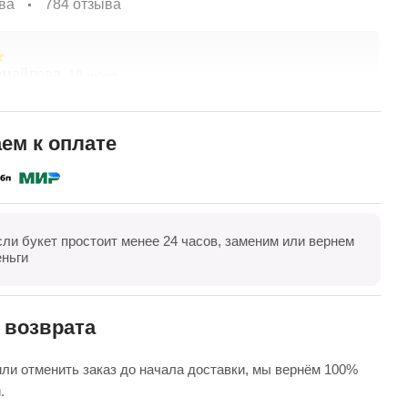
ва
784 отзыва
змайлова,
О
19 июня
спасибо за композицию. Неоднократно обращаюсь в
З
ты. Живу в другом городе, заказываю через
В
ие. Всегда цветы соответсвуют описанию. Быстрая
ем к оплате
 Огромное спасибо за настроение
полностью
сли букет простоит менее 24 часов, заменим или вернем
оказать все
Оставить отзыв
еньги
 возврата
ли отменить заказ до начала доставки, мы вернём 100%
.