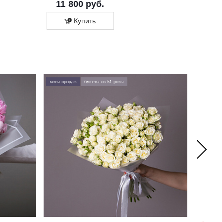
11 800 руб.
11 500 р
Купить
Купит
хиты продаж
букеты из 51 розы
хиты про