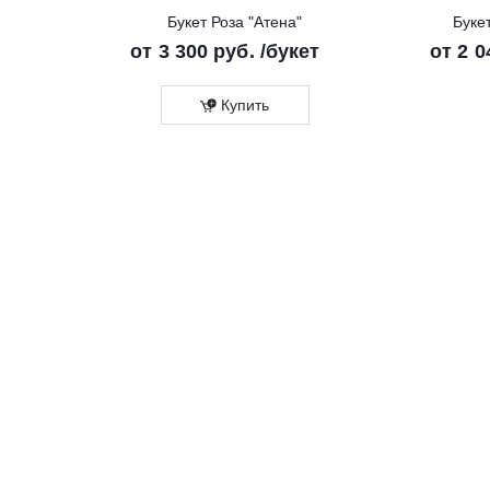
Букет Роза "Атена"
Буке
от
3 300 руб.
/букет
от
2 0
Купить