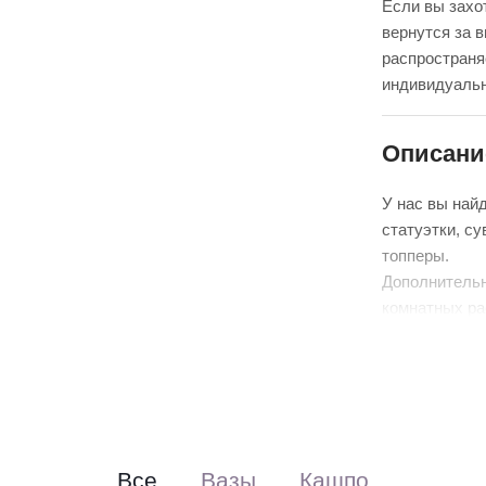
Если вы захот
вернутся за 
распространя
индивидуальн
Описани
У нас вы най
статуэтки, су
топперы.
Дополнительн
комнатных ра
Все
Вазы
Кашпо