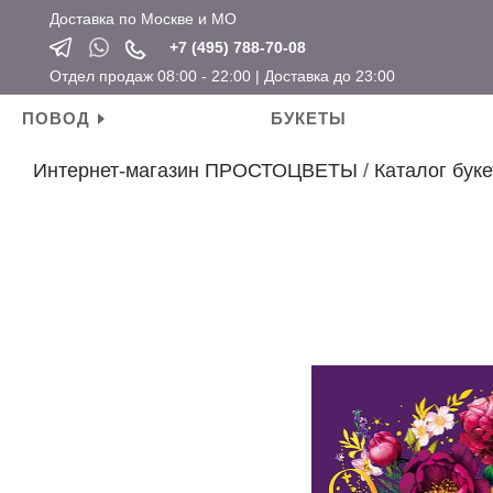
Доставка по Москве и МО
+7 (495) 788-70-08
Отдел продаж 08:00 - 22:00 | Доставка до 23:00
ПОВОД
БУКЕТЫ
Интернет-магазин ПРОСТОЦВЕТЫ
/
Каталог буке
Личные поводы
Ароматические свечи
Новый год
Календарные праздники
День рождения
Мягкие игрушки
Хит продаж
Новый год
Для мамы
Топперы
Новинки
Татьянин день
Для девушки
Открытки
Розы по привлекательным ценам
14 февраля
Для ребенка
Вазы
23 февраля
Для подруги
Кашпо
8 марта
Для коллеги
Сувениры
Мужские букеты
На свадьбу