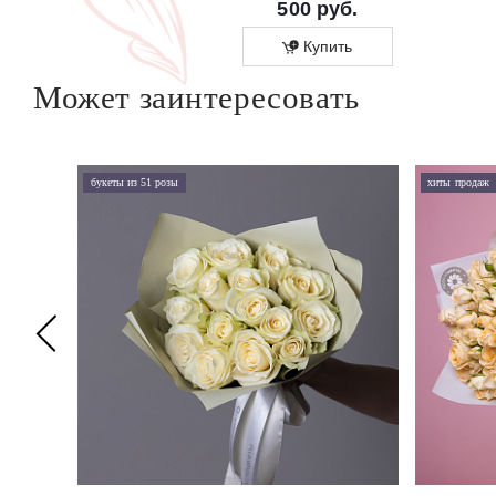
800 руб.
500 руб.
Купить
Купить
Может заинтересовать
букеты из 51 розы
хиты продаж