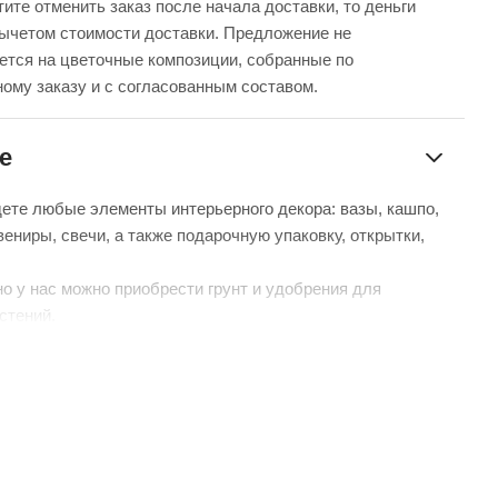
ите отменить заказ после начала доставки, то деньги
вычетом стоимости доставки. Предложение не
ется на цветочные композиции, собранные по
ому заказу и с согласованным составом.
е
дете любые элементы интерьерного декора: вазы, кашпо,
вениры, свечи, а также подарочную упаковку, открытки,
о у нас можно приобрести грунт и удобрения для
стений.