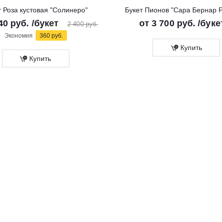
т Роза кустовая "Солинеро"
Букет Пионов "Сара Бернар 
40 руб.
/букет
от
3 700 руб.
/буке
2 400 руб.
Экономия
360 руб.
Купить
Купить