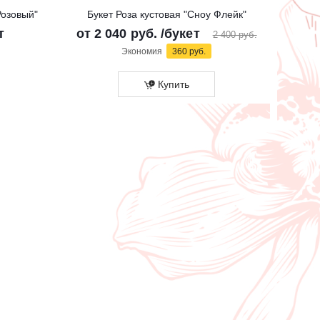
Розовый"
Букет Роза кустовая "Сноу Флейк"
Б
т
от
2 040 руб.
/букет
2 400 руб.
Экономия
360 руб.
Купить