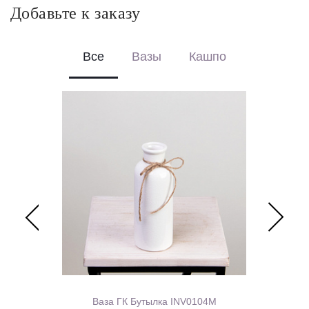
Добавьте к заказу
Все
Вазы
Кашпо
наж. вставкой
Ваза ГК Бутылка INV0104M