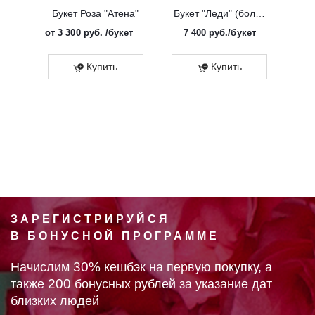
Букет Роза "Атена"
Букет "Леди" (большой)
от
3 300 руб.
/букет
7 400
руб.
/букет
от
Эко
Купить
Купить
ЗАРЕГИСТРИРУЙСЯ
В БОНУСНОЙ ПРОГРАММЕ
30%
Начислим
кешбэк на первую покупку, а
200
также
бонусных рублей за указание дат
близких людей