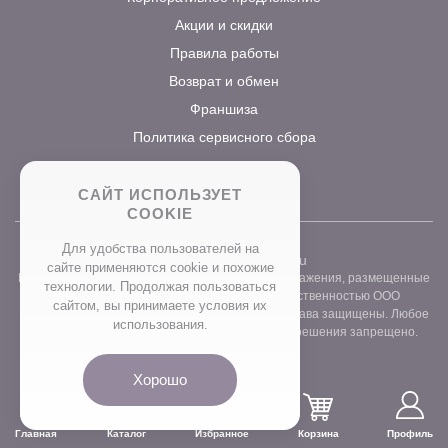
Акции и скидки
Правила работы
Возврат и обмен
Франшиза
Политика сервисного сбора
САЙТ ИСПОЛЬЗУЕТ
COOKIE
Для удобства пользователей на
2026 ©
www.prostocvet.ru
сайте применяются сookie и похожие
Вся текстовая информация и графические изображения, размещенные
технологии. Продолжая пользоваться
на сайте интернет-магазина, являются собственностью ООО
сайтом, вы принимаете условия их
«ПРОСТОБУКЕТ» ОГРН 1157746211248. Все права защищены. Любое
использования.
использование контента без письменного разрешения запрещено.
Хорошо
Главная
Каталог
Избранное
Корзина
Профиль