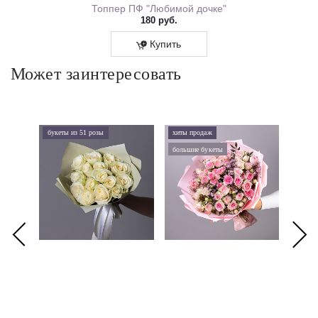
ем Рождения 0167.318
Топпер ПФ "Любимой дочке"
180 руб.
Купить
Может заинтересовать
букеты из 51 розы
хиты продаж
хиты 
большие букеты
букеты