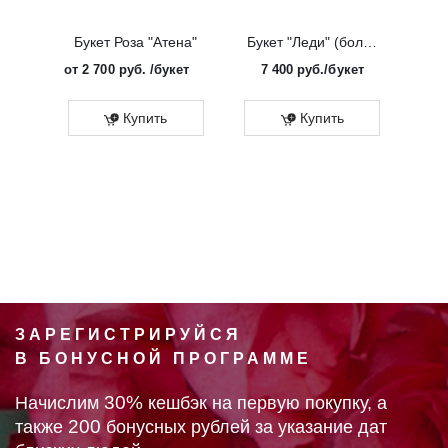
Букет Роза "Атена"
Букет "Леди" (большой)
от
2 700 руб.
/букет
7 400
руб.
/букет
от
Эко
Купить
Купить
ЗАРЕГИСТРИРУЙСЯ
В БОНУСНОЙ ПРОГРАММЕ
30%
Начислим
кешбэк на первую покупку, а
200
также
бонусных рублей за указание дат