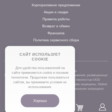
Корпоративное предложение
Акции и скидки
Правила работы
Возврат и обмен
Франшиза
Политика сервисного сбора
САЙТ ИСПОЛЬЗУЕТ
COOKIE
Для удобства пользователей на
2026 ©
www.prostocvet.ru
сайте применяются сookie и похожие
Вся текстовая информация и графические изображения, размещенные
технологии. Продолжая пользоваться
на сайте интернет-магазина, являются собственностью ООО
сайтом, вы принимаете условия их
«ПРОСТОБУКЕТ» ОГРН 1157746211248. Все права защищены. Любое
использования.
использование контента без письменного разрешения запрещено.
Хорошо