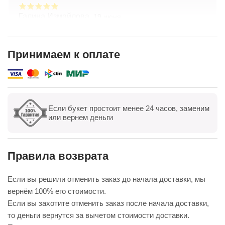
Галина Измайлова,
19 июня
Большое спасибо за композицию. Неоднократно
обращаюсь в Простоцветы. Живу в другом
городе, заказываю через приложение. Всегда
Принимаем к оплате
цветы соответсвуют описанию. Быстрая
Показать полностью
доставка. Огромное спасибо за настроение
Если букет простоит менее 24 часов, заменим
Показать все
Оставить отзыв
или вернем деньги
Правила возврата
Если вы решили отменить заказ до начала доставки, мы
вернём 100% его стоимости.
Если вы захотите отменить заказ после начала доставки,
то деньги вернутся за вычетом стоимости доставки.