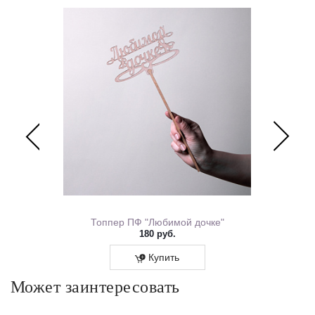
ем Рождения 0167.318
Топпер ПФ "Любимой дочке"
180 руб.
Купить
Может заинтересовать