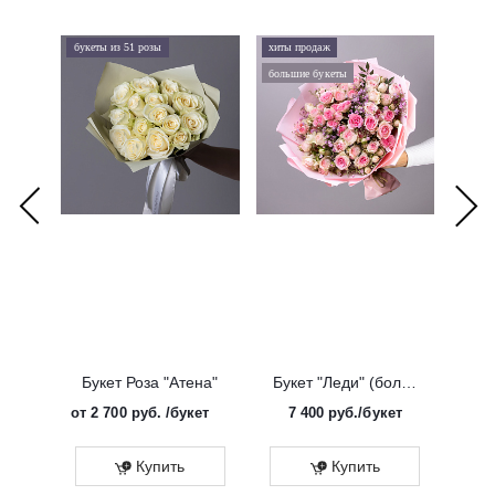
букеты из 51 розы
хиты продаж
хиты 
большие букеты
букеты
Букет Роза "Атена"
Букет "Леди" (большой)
от
2 700 руб.
/букет
7 400
руб.
/букет
от
Эко
Купить
Купить