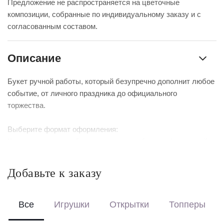
Предложение не распространяется на цветочные
композиции, собранные по индивидуальному заказу и с
согласованным составом.
Описание
Букет ручной работы, который безупречно дополнит любое
событие, от личного праздника до официального
торжества.
Выберите формат оформления:
Красиво упакуем – бережно доставим букет в фирменной
коробке с аквабоксом, чтобы цветы сохраняли свежесть в
пути.
Добавьте к заказу
Перевяжем лентой – идеальный минималистичный вариант
для вазы (поставляется без коробки и аквабокса).
Все
Игрушки
Открытки
Топперы