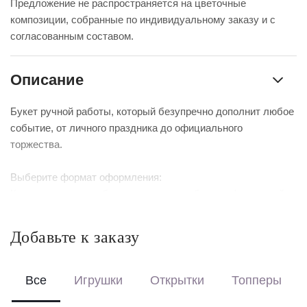
Предложение не распространяется на цветочные
композиции, собранные по индивидуальному заказу и с
согласованным составом.
Описание
Букет ручной работы, который безупречно дополнит любое
событие, от личного праздника до официального
торжества.
Выберите формат оформления:
Красиво упакуем – бережно доставим букет в фирменной
коробке с аквабоксом, чтобы цветы сохраняли свежесть в
пути.
Добавьте к заказу
Перевяжем лентой – идеальный минималистичный вариант
для вазы (поставляется без коробки и аквабокса).
Все
Игрушки
Открытки
Топперы