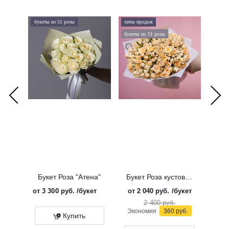
букеты из 51 розы
хиты продаж
хиты 
букеты из 51 розы
дорого
Букет Роза "Атена"
Букет Роза кустовая "Солинеро"
от
3 300 руб.
/букет
от
2 040 руб.
/букет
от
3 
2 400 руб.
Экономия
360 руб.
Купить