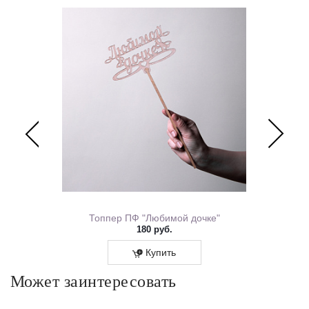
ем Рождения 0167.318
Топпер ПФ "Любимой дочке"
180 руб.
Купить
Может заинтересовать