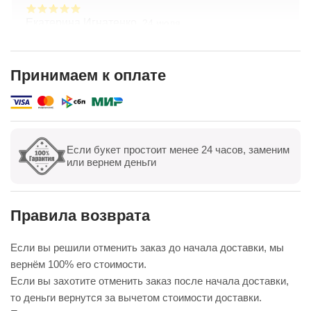
Екатерина Игнатенко,
24 июля
Очень красивые цветы! Удивительный подход к
составлению букетов по желанию клиента.
Хорошая ценовая политика. Отличная доставка!
Принимаем к оплате
Спасибо коллективу компании!
Показать полностью
Если букет простоит менее 24 часов, заменим
Показать все
Оставить отзыв
или вернем деньги
Правила возврата
Если вы решили отменить заказ до начала доставки, мы
вернём 100% его стоимости.
Если вы захотите отменить заказ после начала доставки,
то деньги вернутся за вычетом стоимости доставки.