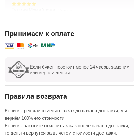
Галина Измайлова,
19 июня
Большое спасибо за композицию. Неоднократно
обращаюсь в Простоцветы. Живу в другом
городе, заказываю через приложение. Всегда
Принимаем к оплате
цветы соответсвуют описанию. Быстрая
Показать полностью
доставка. Огромное спасибо за настроение
Если букет простоит менее 24 часов, заменим
Показать все
Оставить отзыв
или вернем деньги
Правила возврата
Если вы решили отменить заказ до начала доставки, мы
вернём 100% его стоимости.
Если вы захотите отменить заказ после начала доставки,
то деньги вернутся за вычетом стоимости доставки.