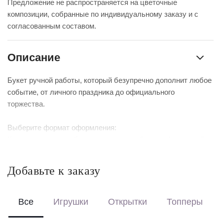
Предложение не распространяется на цветочные
композиции, собранные по индивидуальному заказу и с
согласованным составом.
Описание
Букет ручной работы, который безупречно дополнит любое
событие, от личного праздника до официального
торжества.
Выберите формат оформления:
Красиво упакуем – бережно доставим букет в фирменной
коробке с аквабоксом, чтобы цветы сохраняли свежесть в
пути.
Добавьте к заказу
Перевяжем лентой – идеальный минималистичный вариант
для вазы (поставляется без коробки и аквабокса).
Все
Игрушки
Открытки
Топперы