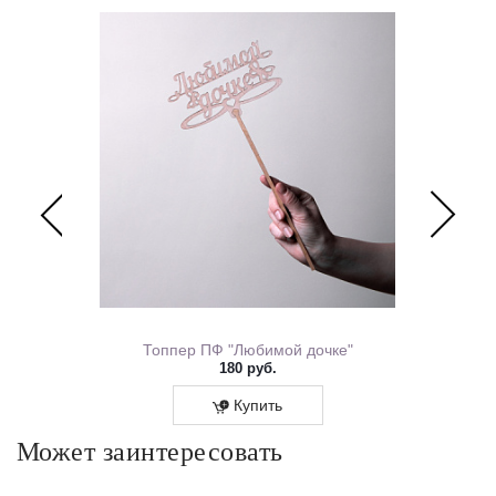
ем Рождения 0167.318
Топпер ПФ "Любимой дочке"
180 руб.
Купить
Может заинтересовать