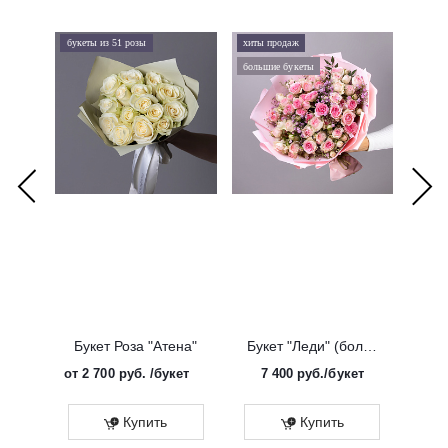
букеты из 51 розы
хиты продаж
хиты 
большие букеты
букеты
Букет Роза "Атена"
Букет "Леди" (большой)
от
2 700 руб.
/букет
7 400
руб.
/букет
от
Эко
Купить
Купить