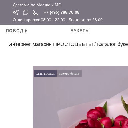
Доставка по Москве и МО
+7 (495) 788-70-08
Отдел продаж 08:00 - 22:00 | Доставка до 23:00
ПОВОД
БУКЕТЫ
Интернет-магазин ПРОСТОЦВЕТЫ
/
Каталог буке
Личные поводы
Ароматические свечи
Новый год
Календарные праздники
День рождения
Мягкие игрушки
Хит продаж
Новый год
Для мамы
Топперы
Новинки
Татьянин день
хиты продаж
дорого-богато
Для девушки
Открытки
Розы по привлекательным ценам
14 февраля
Для ребенка
Вазы
23 февраля
Для подруги
Кашпо
8 марта
Для коллеги
Сувениры
Мужские букеты
На свадьбу