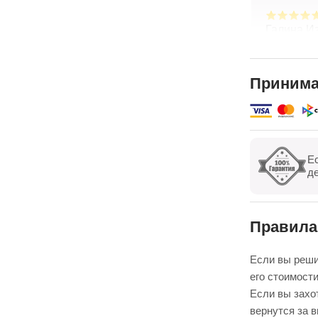
Галина И
компании ‘’Простоцветы’’,без проблем
Большое 
 на сайте букет к 8 марта,к определённому
Простоцве
 девушка курьер,всё красиво
приложен
Принима
ем спасибо большое ребята✌🏻👍🏻
доставка.
ю
Показать 
Е
П
д
Правила
Если вы реши
его стоимости
Если вы захот
вернутся за 