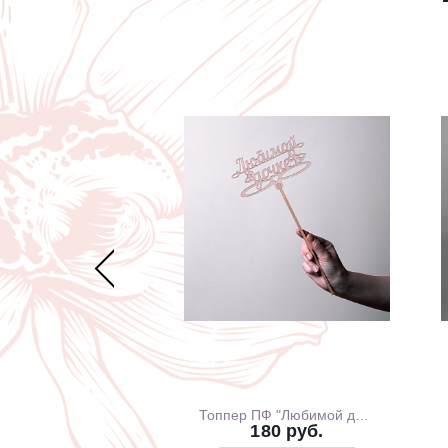
Открытка Арт Дизайн код 240 С Днем Рождения 0167.318
Топпер ПФ "Любимой дочке"
156 руб.
180 руб.