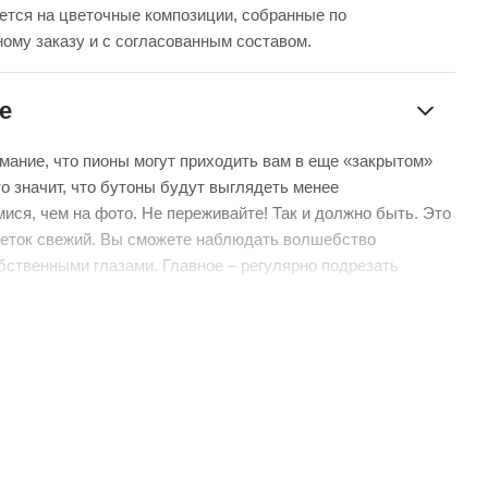
ется на цветочные композиции, собранные по
ому заказу и с согласованным составом.
е
мание, что пионы могут приходить вам в еще «закрытом»
то значит, что бутоны будут выглядеть менее
ися, чем на фото. Не переживайте! Так и должно быть. Это
цветок свежий. Вы сможете наблюдать волшебство
бственными глазами. Главное – регулярно подрезать
ять воду.
рмат оформления:
уем – бережно доставим букет в фирменной коробке с
чтобы цветы сохраняли свежесть в пути.
нтой – идеальный минималистичный вариант для вазы
 без коробки и аквабокса).