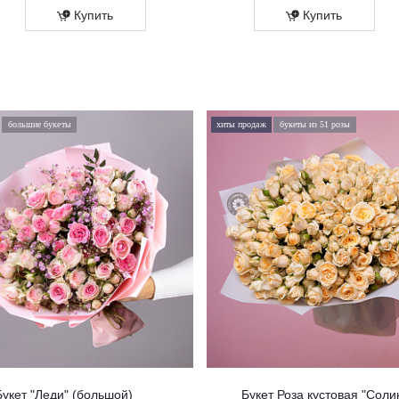
Купить
Купить
большие букеты
хиты продаж
букеты из 51 розы
Букет "Леди" (большой)
Букет Роза кустовая "Соли