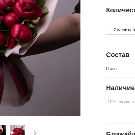
Количес
Уточнить 
Состав
Пион
Наличие
-10% скидка 
Ближайш