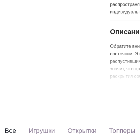
распространя
индивидуальн
Описани
Обратите вни
состоянии. Э
распустившим
значит, что 
раскрытия со
стебель и мен
Выберите фо
Красиво упак
аквабоксом, 
Перевяжем ле
(поставляется
Все
Игрушки
Открытки
Топперы