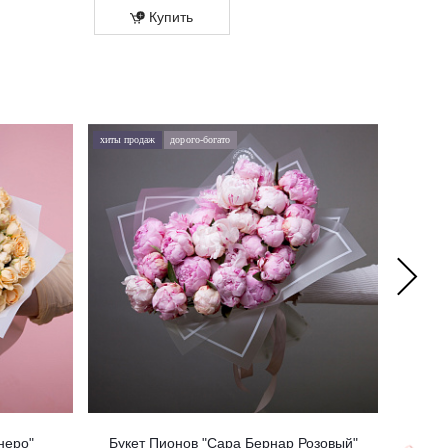
Купить
Купит
хиты продаж
дорого-богато
хиты про
неро"
Букет Пионов "Сара Бернар Розовый"
Бук