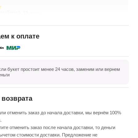
змайлова,
А
19 июня
спасибо за композицию. Неоднократно обращаюсь в
Б
ты. Живу в другом городе, заказываю через
в
ие. Всегда цветы соответсвуют описанию. Быстрая
д
ем к оплате
 Огромное спасибо за настроение
п
полностью
П
сли букет простоит менее 24 часов, заменим или вернем
оказать все
Оставить отзыв
еньги
 возврата
ли отменить заказ до начала доставки, мы вернём 100%
.
ите отменить заказ после начала доставки, то деньги
вычетом стоимости доставки. Предложение не