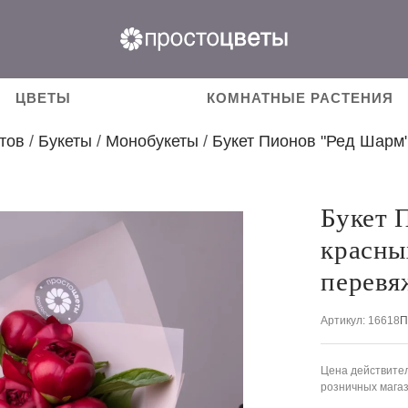
ЦВЕТЫ
КОМНАТНЫЕ РАСТЕНИЯ
тов
/
Букеты
/
Монобукеты
/
Букет Пионов "Ред Шарм
Букет 
красны
перевя
Артикул
: 16618
П
Цена действител
розничных мага