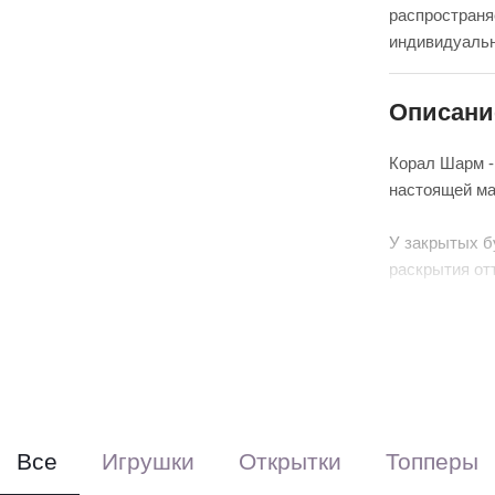
распространя
индивидуальн
Описани
Корал Шарм -
настоящей ма
У закрытых б
раскрытия от
завершая цве
серединкой.
Самый чарующ
чтобы увидет
Обратите вни
раскрываться
Все
Игрушки
Открытки
Топперы
после попада