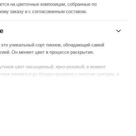
ется на цветочные композиции, собранные по
ому заказу и с согласованным составом.
е
 это уникальный сорт пионов, обладающий самой
гией. Он меняет цвет в процессе раскрытия.
утонов цвет насыщенный, ярко-розовый, в момент
тенок меняется до бледно-розового с желтым центром, а
тение, превращается в молочно-белый с нежно-кофейной
ий и необыкновенный сорт. Стоит купить хотя бы раз,
ь это волшебство своими глазами.
мание, что данный сорт пионов имеет особенность быстро
. Цвет начнет терять свою яркость буквально через час
ния в теплую атмосферу.