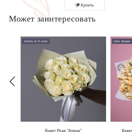
Купить
Купить
Может заинтересовать
букеты из 51 розы
хиты продаж
Букет Роза "Атена"
Буке