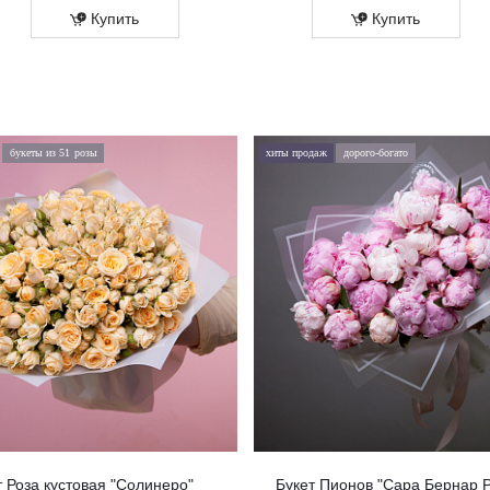
Купить
Купить
букеты из 51 розы
хиты продаж
дорого-богато
т Роза кустовая "Солинеро"
Букет Пионов "Сара Бернар 