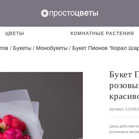
ЦВЕТЫ
КОМНАТНЫЕ РАСТЕНИЯ
тов
/
Букеты
/
Монобукеты
/
Букет Пионов "Корал Ша
Букет 
розовы
красив
Артикул
: 121681
Цена действител
розничных мага