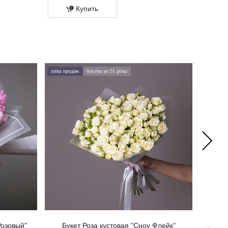
Купить
Купит
хиты продаж
букеты из 51 розы
хиты про
Розовый"
Букет Роза кустовая "Сноу Флейк"
Б