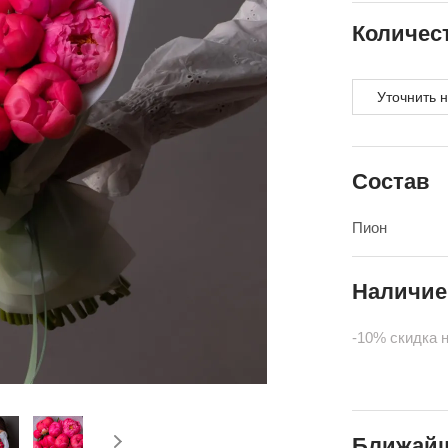
Количес
Уточнить 
Состав
Пион
Наличие
-10% скидка 
Ближайш