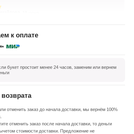
змайлова,
О
19 июня
спасибо за композицию. Неоднократно обращаюсь в
З
ты. Живу в другом городе, заказываю через
В
ие. Всегда цветы соответсвуют описанию. Быстрая
ем к оплате
 Огромное спасибо за настроение
полностью
сли букет простоит менее 24 часов, заменим или вернем
оказать все
Оставить отзыв
еньги
 возврата
ли отменить заказ до начала доставки, мы вернём 100%
.
ите отменить заказ после начала доставки, то деньги
вычетом стоимости доставки. Предложение не