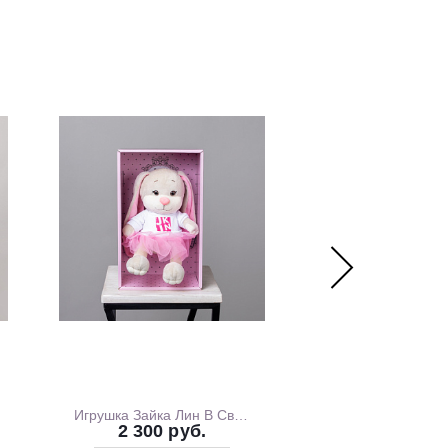
рмат оформления:
уем – бережно доставим букет в фирменной коробке с
чтобы цветы сохраняли свежесть в пути.
нтой – идеальный минималистичный вариант для вазы
 без коробки и аквабокса).
Игрушка Зайка Лин В Свитшоте С Розовой Юбочкой, 20 см, В Коробке
2 300 руб.
1 700 ру