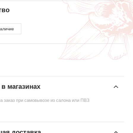
тво
наличие
 в магазинах
на заказ при самовывозе из салона или ПВЗ
ая доставка