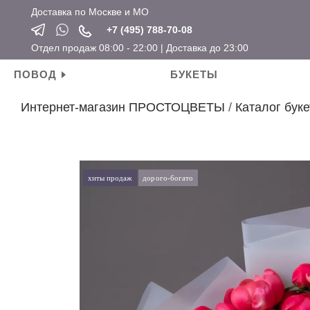
Доставка по Москве и МО
+7 (495) 788-70-08
Отдел продаж 08:00 - 22:00 | Доставка до 23:00
ПОВОД
БУКЕТЫ
Интернет-магазин ПРОСТОЦВЕТЫ
/
Каталог буке
Личные поводы
Ароматические свечи
Новый год
Календарные праздники
День рождения
Мягкие игрушки
Хит продаж
Новый год
Для мамы
Топперы
Новинки
Татьянин день
хиты продаж
дорого-богато
Для девушки
Открытки
Розы по привлекательным ценам
14 февраля
Для ребенка
Вазы
23 февраля
Для подруги
Кашпо
8 марта
Для коллеги
Сувениры
Мужские букеты
На свадьбу