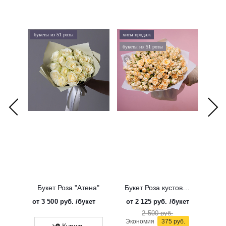
букеты из 51 розы
хиты продаж
хиты 
букеты из 51 розы
дорого
Букет Роза "Атена"
Букет Роза кустовая "Солинеро"
от
3 500 руб.
/букет
от
2 125 руб.
/букет
от
3 
2 500 руб.
Экономия
375 руб.
Купить