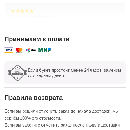
Галина Измайлова,
19 июня
Большое спасибо за композицию. Неоднократно
обращаюсь в Простоцветы. Живу в другом
городе, заказываю через приложение. Всегда
Принимаем к оплате
цветы соответсвуют описанию. Быстрая
Показать полностью
доставка. Огромное спасибо за настроение
Если букет простоит менее 24 часов, заменим
Показать все
Оставить отзыв
или вернем деньги
Правила возврата
Если вы решили отменить заказ до начала доставки, мы
вернём 100% его стоимости.
Если вы захотите отменить заказ после начала доставки,