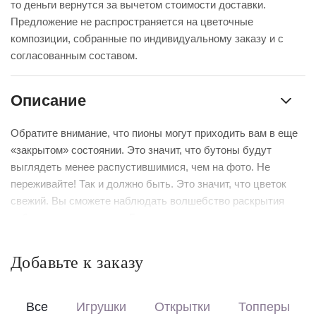
то деньги вернутся за вычетом стоимости доставки.
Предложение не распространяется на цветочные
композиции, собранные по индивидуальному заказу и с
согласованным составом.
Описание
Обратите внимание, что пионы могут приходить вам в еще
«закрытом» состоянии. Это значит, что бутоны будут
выглядеть менее распустившимися, чем на фото. Не
переживайте! Так и должно быть. Это значит, что цветок
свежий. Вы сможете наблюдать волшебство раскрытия
собственными глазами. Главное – регулярно подрезать
стебель и менять воду.
Добавьте к заказу
Выберите формат оформления:
Красиво упакуем – бережно доставим букет в фирменной
коробке с аквабоксом, чтобы цветы сохраняли свежесть в
Все
Игрушки
Открытки
Топперы