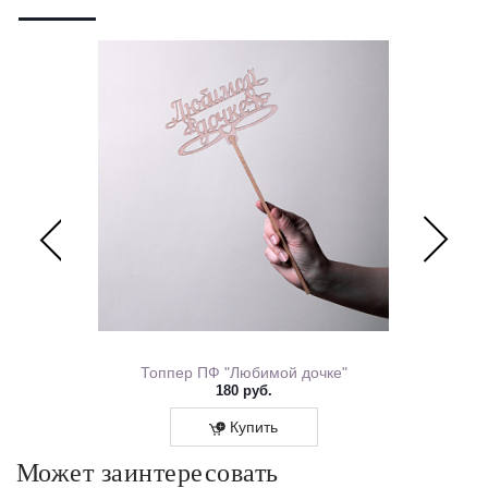
пути.
Перевяжем лентой – идеальный минималистичный вариант
для вазы (поставляется без коробки и аквабокса).
ем Рождения 0167.318
Топпер ПФ "Любимой дочке"
180 руб.
Купить
Может заинтересовать