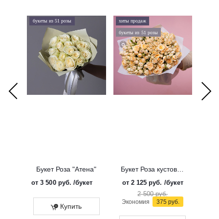
букеты из 51 розы
хиты продаж
хиты 
букеты из 51 розы
дорого
Букет Роза "Атена"
Букет Роза кустовая "Солинеро"
от
3 500 руб.
/букет
от
2 125 руб.
/букет
от
3 
2 500 руб.
Экономия
375 руб.
Купить