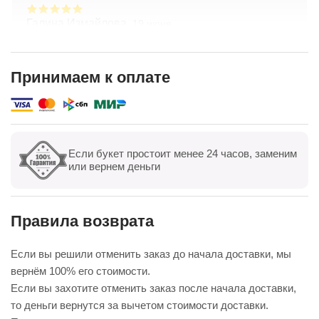
Галина Измайлова,
19 июня
Большое спасибо за композицию. Неоднократно
обращаюсь в Простоцветы. Живу в другом
городе, заказываю через приложение. Всегда
Принимаем к оплате
цветы соответсвуют описанию. Быстрая
Показать полностью
доставка. Огромное спасибо за настроение
Если букет простоит менее 24 часов, заменим
Показать все
Оставить отзыв
или вернем деньги
Правила возврата
Если вы решили отменить заказ до начала доставки, мы
вернём 100% его стоимости.
Если вы захотите отменить заказ после начала доставки,
то деньги вернутся за вычетом стоимости доставки.