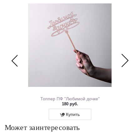
ем Рождения 0167.318
Топпер ПФ "Любимой дочке"
180 руб.
Купить
Может заинтересовать