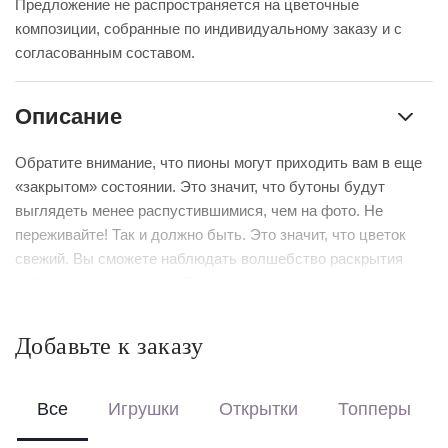
Предложение не распространяется на цветочные
композиции, собранные по индивидуальному заказу и с
согласованным составом.
Описание
Обратите внимание, что пионы могут приходить вам в еще
«закрытом» состоянии. Это значит, что бутоны будут
выглядеть менее распустившимися, чем на фото. Не
переживайте! Так и должно быть. Это значит, что цветок
свежий. Вы сможете наблюдать волшебство раскрытия
собственными глазами. Главное – регулярно подрезать
стебель и менять воду.
Добавьте к заказу
Выберите формат оформления:
Красиво упакуем – бережно доставим букет в фирменной
коробке с аквабоксом, чтобы цветы сохраняли свежесть в
Все
Игрушки
Открытки
Топперы
пути.