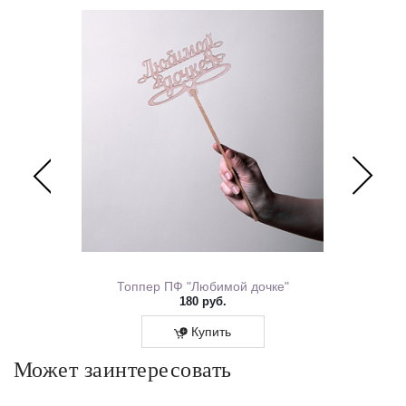
Перевяжем лентой – идеальный минималистичный вариант
для вазы (поставляется без коробки и аквабокса).
ем Рождения 0167.318
Топпер ПФ "Любимой дочке"
180 руб.
Купить
Может заинтересовать