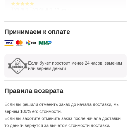
Татьяна Татьянина,
17 июля
Заказывала букет с доставкой — всё на высшем
уровне! Цветы свежие, композиция собрана
очень аккуратно, выглядит даже лучше, чем на
Принимаем к оплате
фото. Доставили точно в срок, курьер был
Показать полностью
вежлив. Отдельно спасибо менеджеру — помог с
выбором и учёл все пожелания. Обязательно
буду заказывать ещё
Если букет простоит менее 24 часов, заменим
Показать все
Оставить отзыв
или вернем деньги
Правила возврата
Если вы решили отменить заказ до начала доставки, мы
вернём 100% его стоимости.
Если вы захотите отменить заказ после начала доставки,
то деньги вернутся за вычетом стоимости доставки.