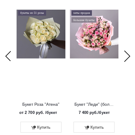
букеты из 51 розы
хиты продаж
хиты 
большие букеты
букеты
Букет Роза "Атена"
Букет "Леди" (большой)
от
2 700 руб.
/букет
7 400
руб.
/букет
от
Эко
Купить
Купить