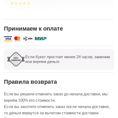
Татьяна Татьянина,
17 июля
Заказывала букет с доставкой — всё на высшем
уровне! Цветы свежие, композиция собрана
очень аккуратно, выглядит даже лучше, чем на
Принимаем к оплате
фото. Доставили точно в срок, курьер был
Показать полностью
вежлив. Отдельно спасибо менеджеру — помог с
выбором и учёл все пожелания. Обязательно
буду заказывать ещё
Если букет простоит менее 24 часов, заменим
Показать все
Оставить отзыв
или вернем деньги
Правила возврата
Если вы решили отменить заказ до начала доставки, мы
вернём 100% его стоимости.
Если вы захотите отменить заказ после начала доставки,
то деньги вернутся за вычетом стоимости доставки.