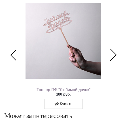
Перевяжем лентой – идеальный минималистичный вариант
для вазы (поставляется без коробки и аквабокса).
ем Рождения 0167.318
Топпер ПФ "Любимой дочке"
180 руб.
Купить
Может заинтересовать