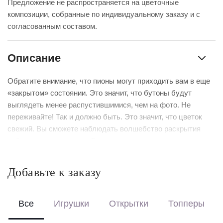
Предложение не распространяется на цветочные
композиции, собранные по индивидуальному заказу и с
согласованным составом.
Описание
Обратите внимание, что пионы могут приходить вам в еще
«закрытом» состоянии. Это значит, что бутоны будут
выглядеть менее распустившимися, чем на фото. Не
переживайте! Так и должно быть. Это значит, что цветок
свежий. Вы сможете наблюдать волшебство раскрытия
собственными глазами. Главное – регулярно подрезать
стебель и менять воду.
Добавьте к заказу
Выберите формат оформления:
Красиво упакуем – бережно доставим букет в фирменной
коробке с аквабоксом, чтобы цветы сохраняли свежесть в
Все
Игрушки
Открытки
Топперы
пути.