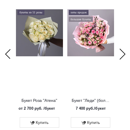
букеты из 51 розы
хиты продаж
хиты 
большие букеты
букеты
Букет Роза "Атена"
Букет "Леди" (большой)
от
2 700 руб.
/букет
7 400
руб.
/букет
от
Эко
Купить
Купить