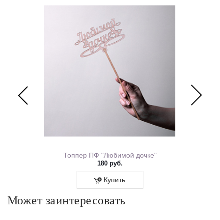
ем Рождения 0167.318
Топпер ПФ "Любимой дочке"
180 руб.
Купить
Может заинтересовать