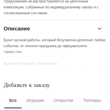
Предложение не распространяется на цветочные
композиции, собранные по индивидуальному заказу и с
согласованным составом.
Описание
Букет ручной работы, который безупречно дополнит любое
событие, от личного праздника до официального
торжества.
Выберите формат оформления:
Красиво упакуем – бережно доставим букет в фирменной
коробке с аквабоксом, чтобы цветы сохраняли свежесть в
пути.
Добавьте к заказу
Перевяжем лентой – идеальный минималистичный вариант
для вазы (поставляется без коробки и аквабокса).
Все
Игрушки
Открытки
Топперы