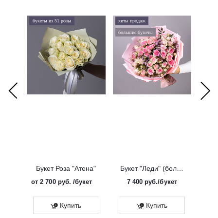
букеты из 51 розы
хиты продаж
хиты 
большие букеты
букеты
Букет Роза "Атена"
Букет "Леди" (большой)
от
2 700 руб.
/букет
7 400
руб.
/букет
от
Эко
Купить
Купить