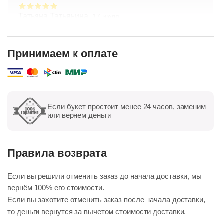
Татьяна Татьянина,
17 июля
Заказывала букет с доставкой — всё на высшем
уровне! Цветы свежие, композиция собрана
очень аккуратно, выглядит даже лучше, чем на
Принимаем к оплате
фото. Доставили точно в срок, курьер был
Показать полностью
вежлив. Отдельно спасибо менеджеру — помог с
выбором и учёл все пожелания. Обязательно
буду заказывать ещё
Если букет простоит менее 24 часов, заменим
Показать все
Оставить отзыв
или вернем деньги
Правила возврата
Если вы решили отменить заказ до начала доставки, мы
вернём 100% его стоимости.
Если вы захотите отменить заказ после начала доставки,
то деньги вернутся за вычетом стоимости доставки.