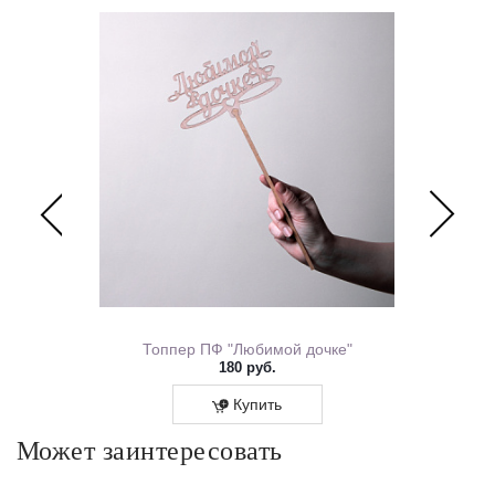
ем Рождения 0167.318
Топпер ПФ "Любимой дочке"
180 руб.
Купить
Может заинтересовать