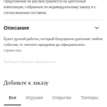
Предложение не распространяется на цветочные
композиции, собранные по индивидуальному заказу и с
согласованным составом.
Описание
Букет ручной работы, который безупречно дополнит любое
событие, от личного праздника до официального
торжества.
Выберите формат оформления:
Красиво упакуем – бережно доставим букет в фирменной
коробке с аквабоксом, чтобы цветы сохраняли свежесть в
пути.
Добавьте к заказу
Перевяжем лентой – идеальный минималистичный вариант
для вазы (поставляется без коробки и аквабокса).
Все
Игрушки
Открытки
Топперы