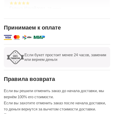
Галина Измайлова,
19 июня
Большое спасибо за композицию. Неоднократно
обращаюсь в Простоцветы. Живу в другом
городе, заказываю через приложение. Всегда
Принимаем к оплате
цветы соответсвуют описанию. Быстрая
Показать полностью
доставка. Огромное спасибо за настроение
Если букет простоит менее 24 часов, заменим
Показать все
Оставить отзыв
или вернем деньги
Правила возврата
Если вы решили отменить заказ до начала доставки, мы
вернём 100% его стоимости.
Если вы захотите отменить заказ после начала доставки,
то деньги вернутся за вычетом стоимости доставки.