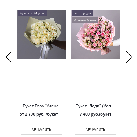
букеты из 51 розы
хиты продаж
хиты 
большие букеты
букеты
Букет Роза "Атена"
Букет "Леди" (большой)
от
2 700 руб.
/букет
7 400
руб.
/букет
от
Эко
Купить
Купить