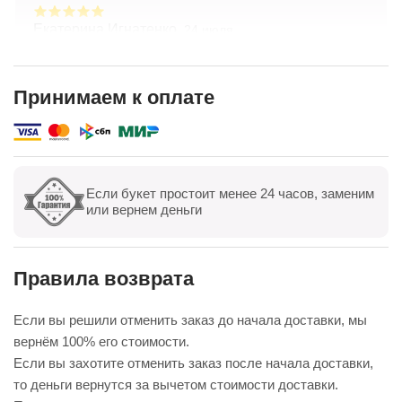
Екатерина Игнатенко,
24 июля
Очень красивые цветы! Удивительный подход к
составлению букетов по желанию клиента.
Хорошая ценовая политика. Отличная доставка!
Принимаем к оплате
Спасибо коллективу компании!
Показать полностью
Если букет простоит менее 24 часов, заменим
Показать все
Оставить отзыв
или вернем деньги
Правила возврата
Если вы решили отменить заказ до начала доставки, мы
вернём 100% его стоимости.
Если вы захотите отменить заказ после начала доставки,
то деньги вернутся за вычетом стоимости доставки.