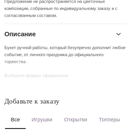
Предложение не распространяется на цветочные
композиции, собранные по индивидуальному заказу и с
согласованным составом.
Описание
Букет ручной работы, который безупречно дополнит любое
событие, от личного праздника до официального
торжества.
Выберите формат оформления:
Красиво упакуем – бережно доставим букет в фирменной
коробке с аквабоксом, чтобы цветы сохраняли свежесть в
пути.
Добавьте к заказу
Перевяжем лентой – идеальный минималистичный вариант
для вазы (поставляется без коробки и аквабокса).
Все
Игрушки
Открытки
Топперы