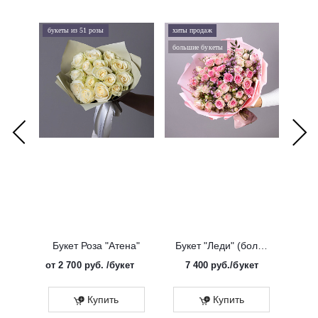
букеты из 51 розы
хиты продаж
хиты 
большие букеты
букеты
Букет Роза "Атена"
Букет "Леди" (большой)
от
2 700 руб.
/букет
7 400
руб.
/букет
от
Эко
Купить
Купить