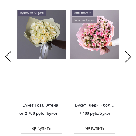
букеты из 51 розы
хиты продаж
хиты 
большие букеты
букеты
Букет Роза "Атена"
Букет "Леди" (большой)
от
2 700 руб.
/букет
7 400
руб.
/букет
от
Эко
Купить
Купить