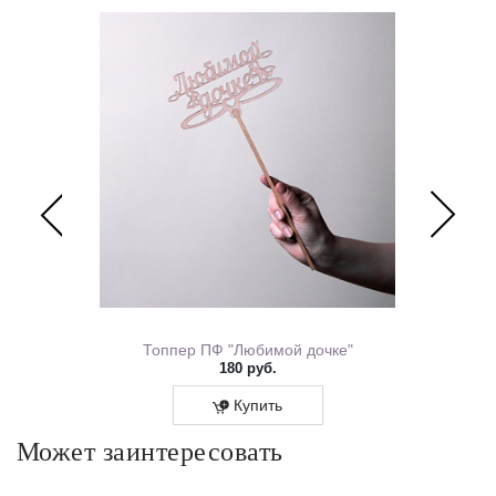
Перевяжем лентой – идеальный минималистичный вариант
для вазы (поставляется без коробки и аквабокса).
ем Рождения 0167.318
Топпер ПФ "Любимой дочке"
180 руб.
Купить
Может заинтересовать