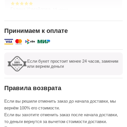
Галина Измайлова,
19 июня
Большое спасибо за композицию. Неоднократно
обращаюсь в Простоцветы. Живу в другом
городе, заказываю через приложение. Всегда
Принимаем к оплате
цветы соответсвуют описанию. Быстрая
Показать полностью
доставка. Огромное спасибо за настроение
Если букет простоит менее 24 часов, заменим
Показать все
Оставить отзыв
или вернем деньги
Правила возврата
Если вы решили отменить заказ до начала доставки, мы
вернём 100% его стоимости.
Если вы захотите отменить заказ после начала доставки,
то деньги вернутся за вычетом стоимости доставки.