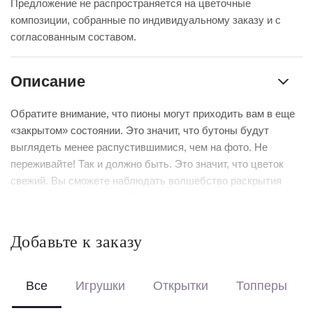
Предложение не распространяется на цветочные
композиции, собранные по индивидуальному заказу и с
согласованным составом.
Описание
Обратите внимание, что пионы могут приходить вам в еще
«закрытом» состоянии. Это значит, что бутоны будут
выглядеть менее распустившимися, чем на фото. Не
переживайте! Так и должно быть. Это значит, что цветок
свежий. Вы сможете наблюдать волшебство раскрытия
собственными глазами. Главное – регулярно подрезать
стебель и менять воду.
Добавьте к заказу
Выберите формат оформления:
Красиво упакуем – бережно доставим букет в фирменной
коробке с аквабоксом, чтобы цветы сохраняли свежесть в
Все
Игрушки
Открытки
Топперы
пути.