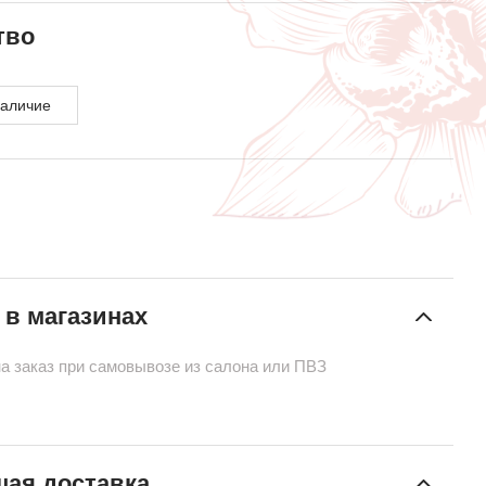
тво
наличие
 в магазинах
на заказ при самовывозе из салона или ПВЗ
ая доставка