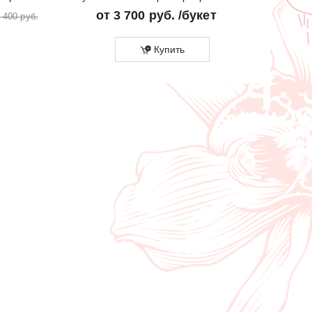
от
3 700 руб.
/букет
от
2
 400 руб.
Купить