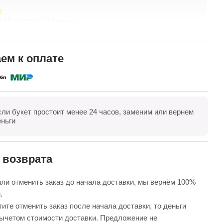
а Игнатенко,
Т
24 июля
асивые цветы! Удивительный подход к составлению
З
о желанию клиента. Хорошая ценовая политика.
Ц
доставка! Спасибо коллективу компании!
в
ем к оплате
к
П
в
е
сли букет простоит менее 24 часов, заменим или вернем
оказать все
Оставить отзыв
еньги
 возврата
ли отменить заказ до начала доставки, мы вернём 100%
.
ите отменить заказ после начала доставки, то деньги
вычетом стоимости доставки. Предложение не