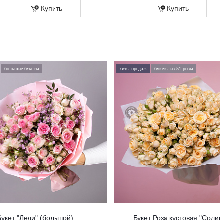
Купить
Купить
большие букеты
хиты продаж
букеты из 51 розы
Букет "Леди" (большой)
Букет Роза кустовая "Соли