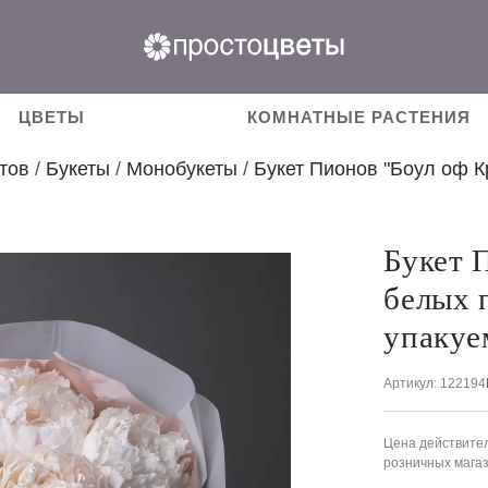
ЦВЕТЫ
КОМНАТНЫЕ РАСТЕНИЯ
тов
/
Букеты
/
Монобукеты
/
Букет Пионов "Боул оф К
Букет 
белых 
упакуе
Артикул
: 122194
Цена действител
розничных мага