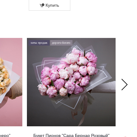
Купить
Купит
хиты продаж
дорого-богато
хиты про
неро"
Букет Пионов "Сара Бернар Розовый"
Бук