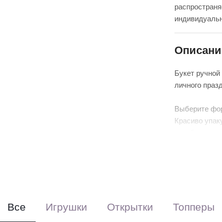
распространя
индивидуальн
Описани
Букет ручной
личного праз
Выберите фо
Красиво упак
аквабоксом, 
Перевяжем ле
(поставляется
Все
Игрушки
Открытки
Топперы