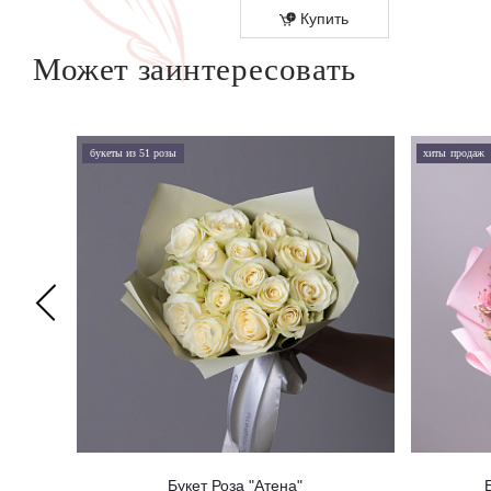
Купить
Купить
Может заинтересовать
букеты из 51 розы
хиты продаж
Букет Роза "Атена"