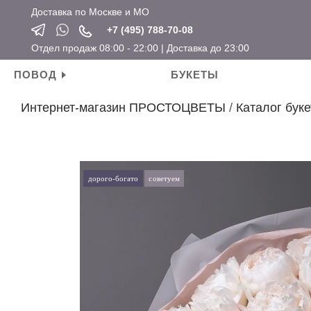
Доставка по Москве и МО
+7 (495) 788-70-08
Отдел продаж 08:00 - 22:00 | Доставка до 23:00
ПОВОД
БУКЕТЫ
Интернет-магазин ПРОСТОЦВЕТЫ
/
Каталог буке
Личные поводы
Ароматические свечи
Новый год
Календарные праздники
День рождения
Мягкие игрушки
Хит продаж
Новый год
Для мамы
Топперы
Новинки
Татьянин день
дорого-богато
советуем
Для девушки
Открытки
Розы по привлекательным ценам
14 февраля
Для ребенка
Вазы
23 февраля
Для подруги
Кашпо
8 марта
Для коллеги
Сувениры
Мужские букеты
На свадьбу