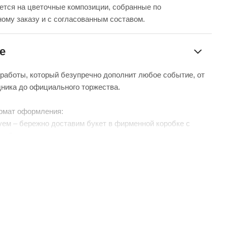
ется на цветочные композиции, собранные по
ому заказу и с согласованным составом.
е
 работы, который безупречно дополнит любое событие, от
дника до официального торжества.
рмат оформления:
уем – бережно доставим букет в фирменной коробке с
чтобы цветы сохраняли свежесть в пути.
нтой – идеальный минималистичный вариант для вазы
 без коробки и аквабокса).