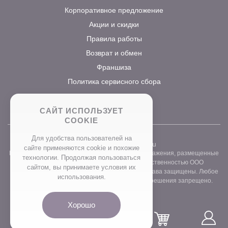
Корпоративное предложение
Акции и скидки
Правила работы
Возврат и обмен
Франшиза
Политика сервисного сбора
САЙТ ИСПОЛЬЗУЕТ
COOKIE
Для удобства пользователей на
2026 ©
www.prostocvet.ru
сайте применяются сookie и похожие
Вся текстовая информация и графические изображения, размещенные
технологии. Продолжая пользоваться
на сайте интернет-магазина, являются собственностью ООО
сайтом, вы принимаете условия их
«ПРОСТОБУКЕТ» ОГРН 1157746211248. Все права защищены. Любое
использования.
использование контента без письменного разрешения запрещено.
Хорошо