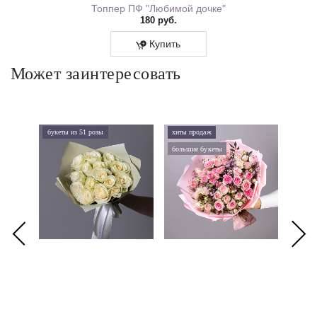
ем Рождения 0167.318
Топпер ПФ "Любимой дочке"
180 руб.
Купить
Может заинтересовать
букеты из 51 розы
хиты продаж
хиты 
большие букеты
букеты