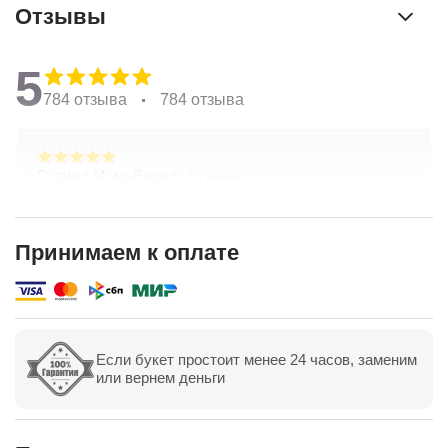
Отзывы
5
784 отзыва
784 отзыва
Галина Измайлова,
19 июня
Большое спасибо за композицию. Неоднократно
обращаюсь в Простоцветы. Живу в другом
городе, заказываю через приложение. Всегда
Принимаем к оплате
цветы соответсвуют описанию. Быстрая
Показать полностью
доставка. Огромное спасибо за настроение
Если букет простоит менее 24 часов, заменим
Показать все
Оставить отзыв
или вернем деньги