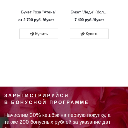
Букет Роза "Атена"
Букет "Леди" (большой)
от
2 700 руб.
/букет
7 400
руб.
/букет
от
Эко
Купить
Купить
ЗАРЕГИСТРИРУЙСЯ
В БОНУСНОЙ ПРОГРАММЕ
30%
Начислим
кешбэк на первую покупку, а
200
также
бонусных рублей за указание дат