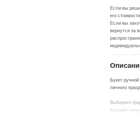
Если вы реши
его стоимости
Если вы захот
вернутся за 
распространя
индивидуальн
Описани
Букет ручной
личного праз
Выберите фо
Красиво упак
аквабоксом, 
Перевяжем ле
(поставляется