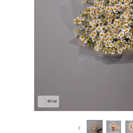
На выписку
Извинение
60
см