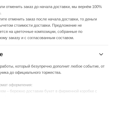
ли отменить заказ до начала доставки, мы вернём 100%
.
ите отменить заказ после начала доставки, то деньги
вычетом стоимости доставки. Предложение не
ется на цветочные композиции, собранные по
ому заказу и с согласованным составом.
е
 работы, который безупречно дополнит любое событие, от
дника до официального торжества.
рмат оформления:
уем – бережно доставим букет в фирменной коробке с
чтобы цветы сохраняли свежесть в пути.
нтой – идеальный минималистичный вариант для вазы
 без коробки и аквабокса).