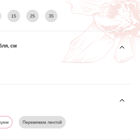
15
25
35
бля, см
куем
Перевяжем лентой