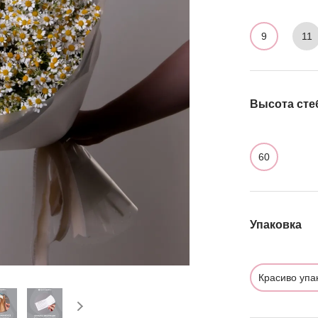
9
11
Высота сте
60
Упаковка
Красиво упа