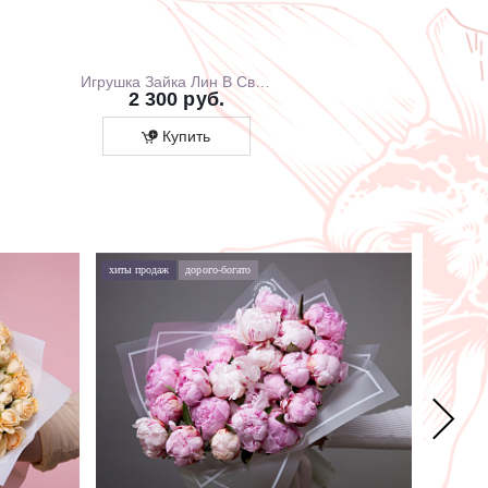
Игрушка Зайка Лин В Свитшоте С Розовой Юбочкой, 20 см, В Коробке
2 300 руб.
1 700 ру
Купить
Купит
хиты продаж
дорого-богато
хиты про