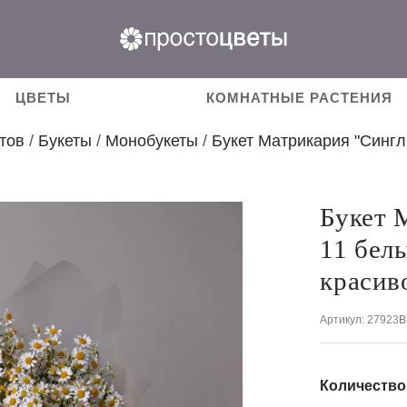
ЦВЕТЫ
КОМНАТНЫЕ РАСТЕНИЯ
тов
/
Букеты
/
Монобукеты
/
Букет Матрикария "Сингл
Букет 
11 бел
красив
Артикул
: 27923
В
Количество