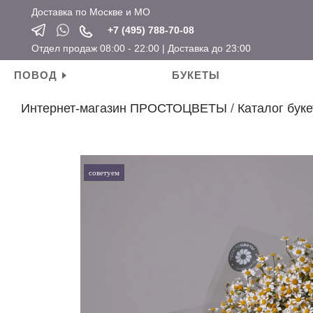
Доставка по Москве и МО
+7 (495) 788-70-08
Отдел продаж 08:00 - 22:00 | Доставка до 23:00
ПОВОД
БУКЕТЫ
Интернет-магазин ПРОСТОЦВЕТЫ
/
Каталог буке
Личные поводы
Ароматические свечи
Новый год
Календарные праздники
День рождения
Мягкие игрушки
Хит продаж
Новый год
Для мамы
Топперы
Новинки
Татьянин день
советуем
Для девушки
Открытки
Розы по привлекательным ценам
14 февраля
Для ребенка
Вазы
23 февраля
Для подруги
Кашпо
8 марта
Для коллеги
Сувениры
Мужские букеты
На свадьбу