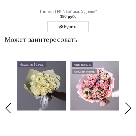
ем Рождения 0167.318
Топпер ПФ "Любимой дочке"
180 руб.
Купить
Может заинтересовать
букеты из 51 розы
хиты продаж
хиты 
большие букеты
букеты