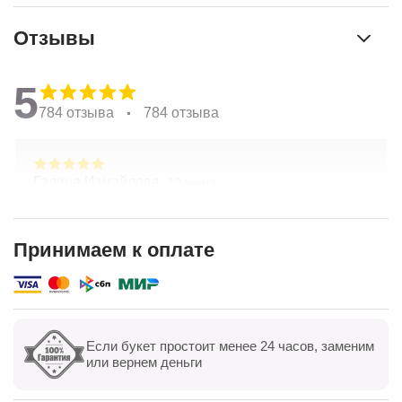
Отзывы
5
784 отзыва
784 отзыва
Галина Измайлова,
19 июня
Большое спасибо за композицию. Неоднократно
обращаюсь в Простоцветы. Живу в другом
городе, заказываю через приложение. Всегда
Принимаем к оплате
цветы соответсвуют описанию. Быстрая
Показать полностью
доставка. Огромное спасибо за настроение
Если букет простоит менее 24 часов, заменим
Показать все
Оставить отзыв
или вернем деньги