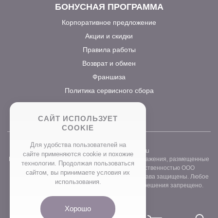
БОНУСНАЯ ПРОГРАММА
Корпоративное предложение
Акции и скидки
Правила работы
Возврат и обмен
Франшиза
Политика сервисного сбора
САЙТ ИСПОЛЬЗУЕТ
COOKIE
Для удобства пользователей на
2026 ©
www.prostocvet.ru
сайте применяются сookie и похожие
Вся текстовая информация и графические изображения, размещенные
технологии. Продолжая пользоваться
на сайте интернет-магазина, являются собственностью ООО
сайтом, вы принимаете условия их
«ПРОСТОБУКЕТ» ОГРН 1157746211248. Все права защищены. Любое
использования.
использование контента без письменного разрешения запрещено.
Хорошо