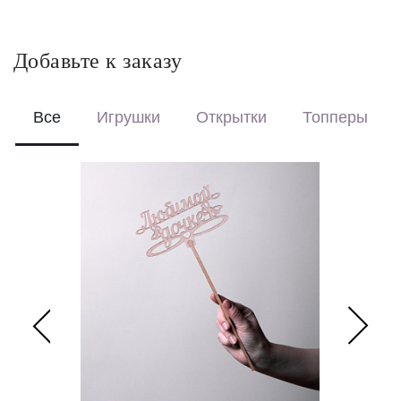
Красиво упакуем – бережно доставим букет в фирменной
коробке с аквабоксом, чтобы цветы сохраняли свежесть в
пути.
Добавьте к заказу
Перевяжем лентой – идеальный минималистичный вариант
для вазы (поставляется без коробки и аквабокса).
Все
Игрушки
Открытки
Топперы