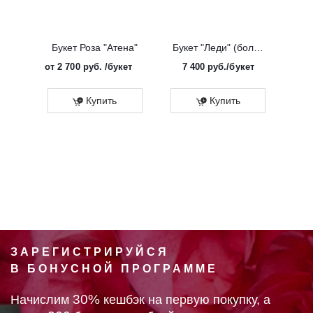
Букет Роза "Атена"
Букет "Леди" (большой)
от
2 700 руб.
/букет
7 400
руб.
/букет
от
Эко
Купить
Купить
ЗАРЕГИСТРИРУЙСЯ
В БОНУСНОЙ ПРОГРАММЕ
30%
Начислим
кешбэк на первую покупку, а