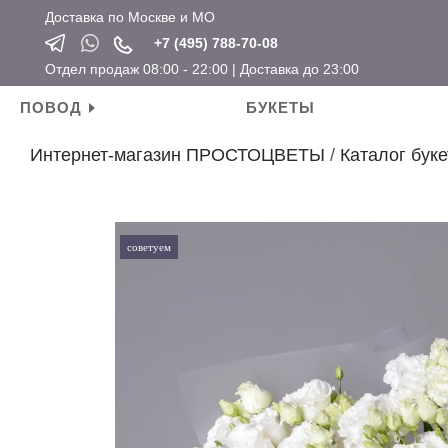
Доставка по Москве и МО
+7 (495) 788-70-08
Отдел продаж 08:00 - 22:00 | Доставка до 23:00
ПОВОД
БУКЕТЫ
Интернет-магазин ПРОСТОЦВЕТЫ
/
Каталог буке
Личные поводы
Ароматические свечи
Новый год
Календарные праздники
День рождения
Мягкие игрушки
Хит продаж
Новый год
Для мамы
Топперы
Новинки
Татьянин день
советуем
Для девушки
Открытки
Розы по привлекательным ценам
14 февраля
Для ребенка
Вазы
23 февраля
Для подруги
Кашпо
8 марта
Для коллеги
Сувениры
Мужские букеты
На свадьбу