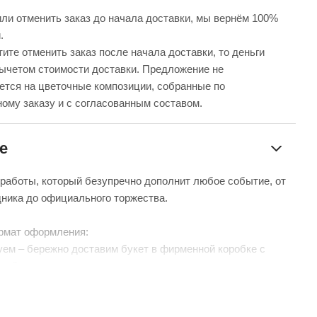
ли отменить заказ до начала доставки, мы вернём 100%
.
ите отменить заказ после начала доставки, то деньги
вычетом стоимости доставки. Предложение не
ется на цветочные композиции, собранные по
ому заказу и с согласованным составом.
е
 работы, который безупречно дополнит любое событие, от
дника до официального торжества.
рмат оформления:
уем – бережно доставим букет в фирменной коробке с
чтобы цветы сохраняли свежесть в пути.
нтой – идеальный минималистичный вариант для вазы
 без коробки и аквабокса).