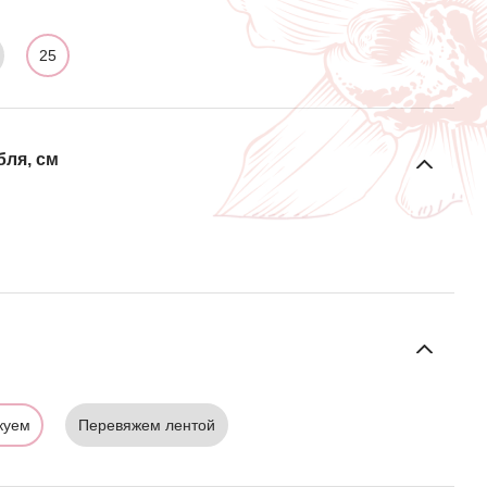
25
бля, см
куем
Перевяжем лентой