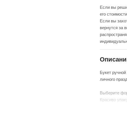
Если вы реши
его стоимости
Если вы захот
вернутся за 
распространя
индивидуальн
Описани
Букет ручной
личного праз
Выберите фо
Красиво упак
аквабоксом, 
Перевяжем ле
(поставляется