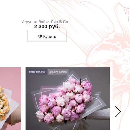
Игрушка Зайка Лин В Свитшоте С Розовой Юбочкой, 20 см, В Коробке
2 300 руб.
1 700 ру
Купить
Купит
хиты продаж
дорого-богато
хиты про