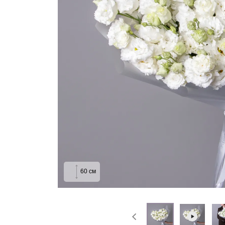
На выписку
Извинение
60
см