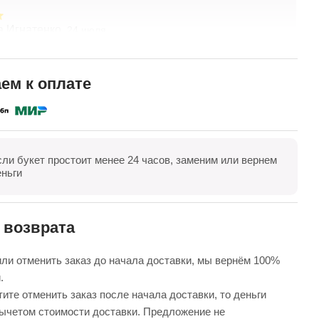
а Игнатенко,
Т
24 июля
асивые цветы! Удивительный подход к составлению
З
о желанию клиента. Хорошая ценовая политика.
Ц
доставка! Спасибо коллективу компании!
в
ем к оплате
к
П
в
е
сли букет простоит менее 24 часов, заменим или вернем
оказать все
Оставить отзыв
еньги
 возврата
ли отменить заказ до начала доставки, мы вернём 100%
.
ите отменить заказ после начала доставки, то деньги
вычетом стоимости доставки. Предложение не