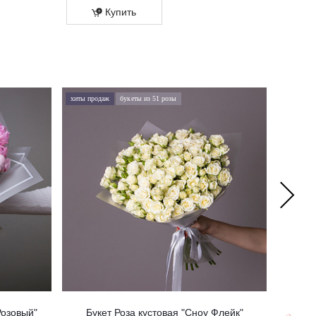
Купить
Купит
хиты продаж
букеты из 51 розы
хиты про
Розовый"
Букет Роза кустовая "Сноу Флейк"
Б