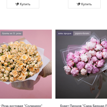
Купить
Купить
букеты из 51 розы
хиты продаж
дорого-богато
т Роза кустовая "Солинеро"
Букет Пионов "Сара Бернар 