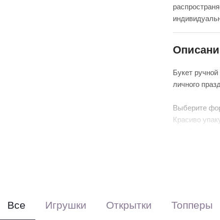
распространя
индивидуальн
Описани
Букет ручной
личного праз
Выберите фо
Красиво упак
аквабоксом, 
Перевяжем ле
(поставляется
Все
Игрушки
Открытки
Топперы