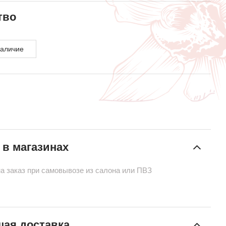
тво
наличие
 в магазинах
на заказ при самовывозе из салона или ПВЗ
ая доставка