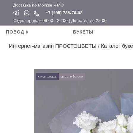
Доставка по Москве и МО
+7 (495) 788-70-08
Отдел продаж 08:00 - 22:00 | Доставка до 23:00
ПОВОД
БУКЕТЫ
Интернет-магазин ПРОСТОЦВЕТЫ
/
Каталог буке
Личные поводы
Ароматические свечи
Новый год
Календарные праздники
День рождения
Мягкие игрушки
Хит продаж
Новый год
Для мамы
Топперы
Новинки
Татьянин день
хиты продаж
дорого-богато
Для девушки
Открытки
Розы по привлекательным ценам
14 февраля
Для ребенка
Вазы
23 февраля
Для подруги
Кашпо
8 марта
Для коллеги
Сувениры
Мужские букеты
На свадьбу