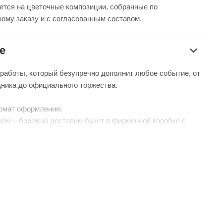
ется на цветочные композиции, собранные по
ому заказу и с согласованным составом.
е
 работы, который безупречно дополнит любое событие, от
дника до официального торжества.
рмат оформления:
уем – бережно доставим букет в фирменной коробке с
чтобы цветы сохраняли свежесть в пути.
нтой – идеальный минималистичный вариант для вазы
 без коробки и аквабокса).