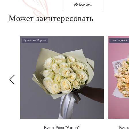
Купить
Купить
Может заинтересовать
букеты из 51 розы
хиты продаж
Букет Роза "Атена"
Буке