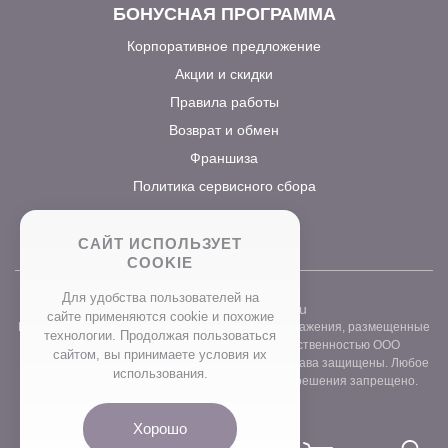
БОНУСНАЯ ПРОГРАММА
Корпоративное предложение
Акции и скидки
Правила работы
Возврат и обмен
Франшиза
Политика сервисного сбора
САЙТ ИСПОЛЬЗУЕТ
COOKIE
Для удобства пользователей на
2026 ©
www.prostocvet.ru
сайте применяются сookie и похожие
Вся текстовая информация и графические изображения, размещенные
технологии. Продолжая пользоваться
на сайте интернет-магазина, являются собственностью ООО
сайтом, вы принимаете условия их
«ПРОСТОБУКЕТ» ОГРН 1157746211248. Все права защищены. Любое
использования.
использование контента без письменного разрешения запрещено.
Хорошо