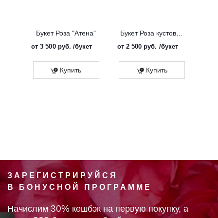
Букет Роза "Атена"
Букет Роза кустовая "Солинеро"
от
3 500 руб.
/букет
от
2 500 руб.
/букет
от
3 
Купить
Купить
ЗАРЕГИСТРИРУЙСЯ
В БОНУСНОЙ ПРОГРАММЕ
30%
Начислим
кешбэк на первую покупку, а