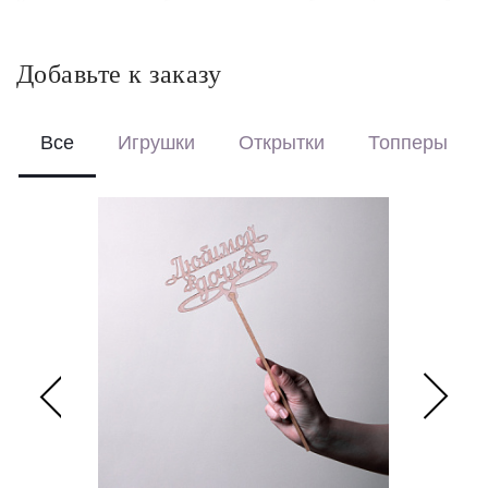
Красиво упакуем – бережно доставим букет в фирменной
коробке с аквабоксом, чтобы цветы сохраняли свежесть в
пути.
Добавьте к заказу
Перевяжем лентой – идеальный минималистичный вариант
для вазы (поставляется без коробки и аквабокса).
Все
Игрушки
Открытки
Топперы