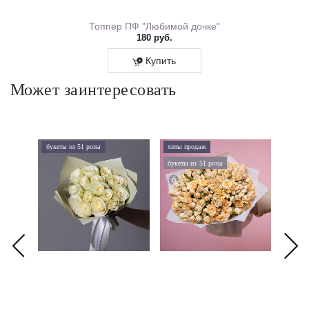
ем Рождения 0167.318
Топпер ПФ "Любимой дочке"
180 руб.
Купить
Может заинтересовать
букеты из 51 розы
хиты продаж
хиты 
букеты из 51 розы
букеты