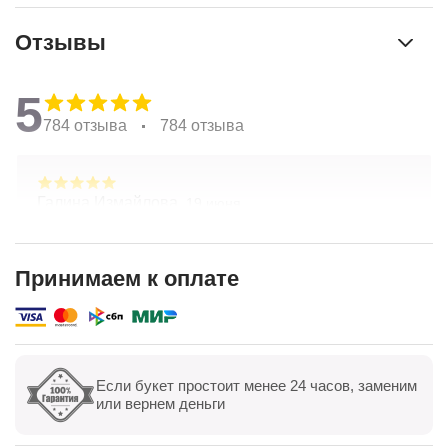
Отзывы
5
784 отзыва
784 отзыва
Галина Измайлова,
19 июня
Большое спасибо за композицию. Неоднократно
обращаюсь в Простоцветы. Живу в другом
городе, заказываю через приложение. Всегда
Принимаем к оплате
цветы соответсвуют описанию. Быстрая
Показать полностью
доставка. Огромное спасибо за настроение
Если букет простоит менее 24 часов, заменим
Показать все
Оставить отзыв
или вернем деньги