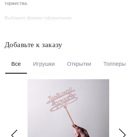
торжества.
Выберите формат оформления:
Красиво упакуем – бережно доставим букет в фирменной
коробке с аквабоксом, чтобы цветы сохраняли свежесть в
пути.
Добавьте к заказу
Перевяжем лентой – идеальный минималистичный вариант
для вазы (поставляется без коробки и аквабокса).
Все
Игрушки
Открытки
Топперы