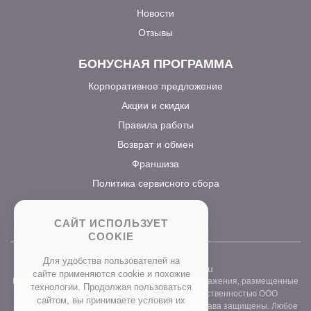
Новости
Отзывы
БОНУСНАЯ ПРОГРАММА
Корпоративное предложение
Акции и скидки
Правила работы
Возврат и обмен
Франшиза
Политика сервисного сбора
САЙТ ИСПОЛЬЗУЕТ
COOKIE
Для удобства пользователей на
2026 ©
www.prostocvet.ru
сайте применяются сookie и похожие
Вся текстовая информация и графические изображения, размещенные
технологии. Продолжая пользоваться
на сайте интернет-магазина, являются собственностью ООО
сайтом, вы принимаете условия их
«ПРОСТОБУКЕТ» ОГРН 1157746211248. Все права защищены. Любое