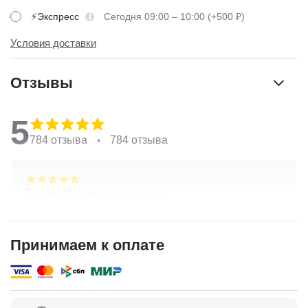
⚡Экспресс
Сегодня 09:00 – 10:00 (+500 ₽)
Условия доставки
Отзывы
5
784 отзыва
784 отзыва
Галина Измайлова,
19 июня
Большое спасибо за композицию. Неоднократно
обращаюсь в Простоцветы. Живу в другом
городе, заказываю через приложение. Всегда
Принимаем к оплате
цветы соответсвуют описанию. Быстрая
Показать полностью
доставка. Огромное спасибо за настроение