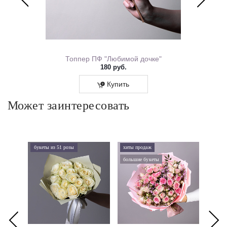
ем Рождения 0167.318
Топпер ПФ "Любимой дочке"
180 руб.
Купить
Может заинтересовать
букеты из 51 розы
хиты продаж
хиты 
большие букеты
букеты