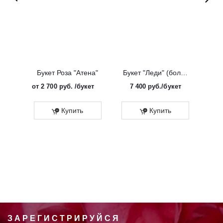
Букет Роза "Атена"
Букет "Леди" (большой)
от
2 700 руб.
/букет
7 400
руб.
/букет
от
Эко
Купить
Купить
ЗАРЕГИСТРИРУЙСЯ