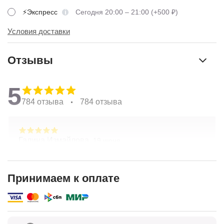
⚡Экспресс
Сегодня 20:00 – 21:00 (+500 ₽)
Условия доставки
Отзывы
5
784 отзыва
784 отзыва
Галина Измайлова,
19 июня
Большое спасибо за композицию. Неоднократно
обращаюсь в Простоцветы. Живу в другом
городе, заказываю через приложение. Всегда
Принимаем к оплате
цветы соответсвуют описанию. Быстрая
Показать полностью
доставка. Огромное спасибо за настроение