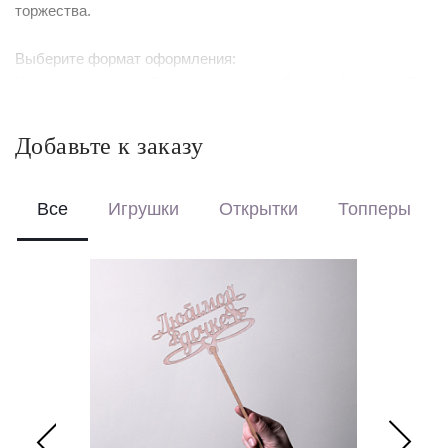
торжества.
Выберите формат оформления:
Красиво упакуем – бережно доставим букет в фирменной
коробке с аквабоксом, чтобы цветы сохраняли свежесть в
пути.
Добавьте к заказу
Перевяжем лентой – идеальный минималистичный вариант
для вазы (поставляется без коробки и аквабокса).
Все
Игрушки
Открытки
Топперы