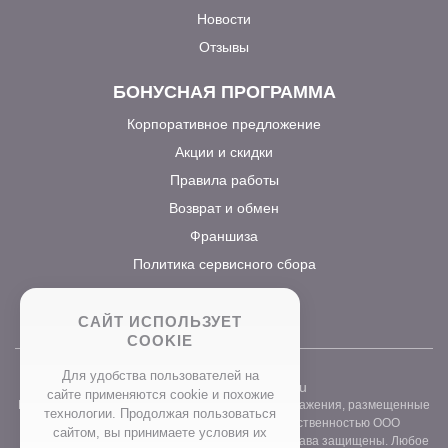
Новости
Отзывы
БОНУСНАЯ ПРОГРАММА
Корпоративное предложение
Акции и скидки
Правила работы
Возврат и обмен
Франшиза
Политика сервисного сбора
САЙТ ИСПОЛЬЗУЕТ
COOKIE
Для удобства пользователей на
2026 ©
www.prostocvet.ru
сайте применяются сookie и похожие
Вся текстовая информация и графические изображения, размещенные
технологии. Продолжая пользоваться
на сайте интернет-магазина, являются собственностью ООО
сайтом, вы принимаете условия их
«ПРОСТОБУКЕТ» ОГРН 1157746211248. Все права защищены. Любое