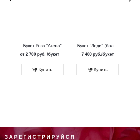
Букет Роза "Атена"
Букет "Леди" (большой)
от
2 700 руб.
/букет
7 400
руб.
/букет
от
Эко
Купить
Купить
ЗАРЕГИСТРИРУЙСЯ