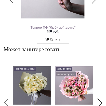
ем Рождения 0167.318
Топпер ПФ "Любимой дочке"
180 руб.
Купить
Может заинтересовать
букеты из 51 розы
хиты продаж
хиты 
большие букеты
букеты